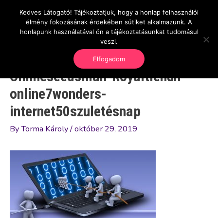
Skip
Kedves Látogató! Tájékoztatjuk, hogy a honlap felhasználói
Main
OnlineSeedsMan
to
élmény fokozásának érdekében sütiket alkalmazunk. A
Üzlet és szabadság
content
honlapunk használatával ön a tájékoztatásunkat tudomásul
Men
veszi.
Elfogadom
Onlineseedsman-Royaltiehun-
online7wonders-
internet50szuletésnap
By
Torma Károly
/
október 29, 2019