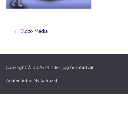
Bejegyzés
←
Előző Média
navigáció
Copyright © 2026 Minden jog fenntartva!
Adatvédelmi Nyilatkozat