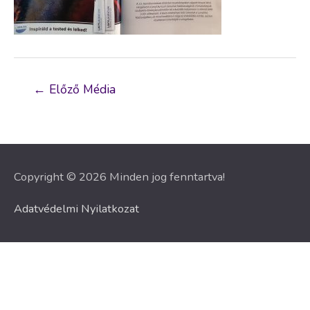
Bejegyzés
←
Előző Média
navigáció
Copyright © 2026 Minden jog fenntartva!
Adatvédelmi Nyilatkozat