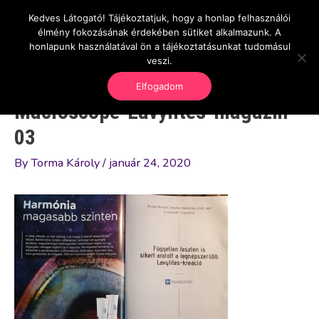
Skip
Kedves Látogató! Tájékoztatjuk, hogy a honlap felhasználói
Main
OnlineSeedsMan
to
élmény fokozásának érdekében sütiket alkalmazunk. A
Üzlet és szabadság
content
honlapunk használatával ön a tájékoztatásunkat tudomásul
Men
veszi.
Elfogadom
Macroscope-Lavylites-magazin-
03
By
Torma Károly
/
január 24, 2020