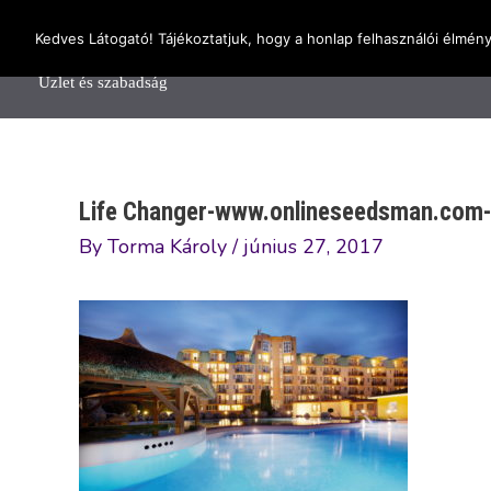
Skip
OnlineSeedsMan
Kedves Látogató! Tájékoztatjuk, hogy a honlap felhasználói élmén
to
Főolda
content
Üzlet és szabadság
Life Changer-www.onlineseedsman.com-S
By
Torma Károly
/
június 27, 2017