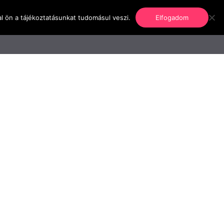
l ön a tájékoztatásunkat tudomásul veszi.
Elfogadom
nformáció
Regisztráció
Kapcsolat