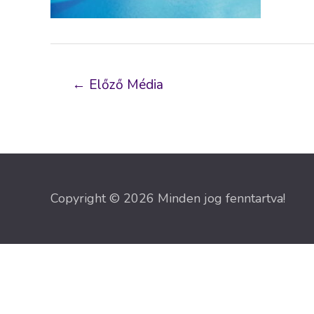
Bejegyzés
←
Előző Média
navigáció
Copyright © 2026 Minden jog fenntartva!