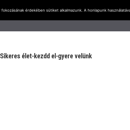
y fokozásának érdekében sütiket alkalmazunk. A honlapunk használatáva
l
Rólunk
Blog
Terméktudástár
Üzleti I
ikeres élet-kezdd el-gyere velünk