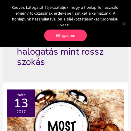
Skip
Kedves Látogató! Tájékoztatjuk, hogy a honlap felhasználói
Main
OnlineSeedsMan
to
élmény fokozásának érdekében sütiket alkalmazunk. A
Üzlet és szabadság
content
honlapunk használatával ön a tájékoztatásunkat tudomásul
Men
veszi.
Elfogadom
halogatás mint rossz
szokás
márc
13
2017