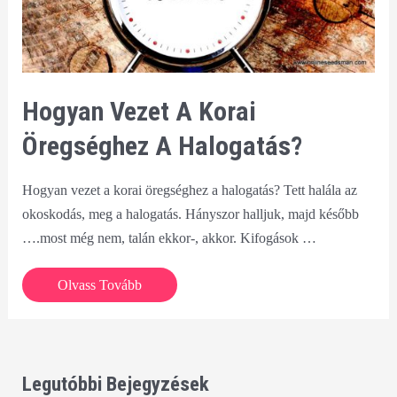
Hogyan Vezet A Korai
Öregséghez A Halogatás?
Hogyan vezet a korai öregséghez a halogatás? Tett halála az
okoskodás, meg a halogatás. Hányszor halljuk, majd később
….most még nem, talán ekkor-, akkor. Kifogások …
Hogyan
Olvass Tovább
vezet
a
korai
öregséghez
Legutóbbi Bejegyzések