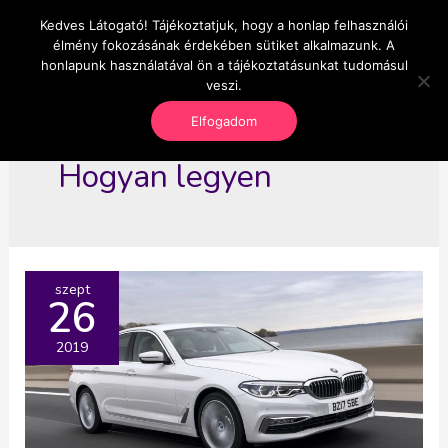
Skip
Kedves Látogató! Tájékoztatjuk, hogy a honlap felhasználói
Main
OnlineSeedsMan
to
élmény fokozásának érdekében sütiket alkalmazunk. A
Üzlet és szabadság
content
honlapunk használatával ön a tájékoztatásunkat tudomásul
Men
veszi.
Elfogadom
Hogyan legyen
szept
26
2019