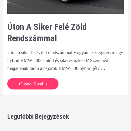
Úton A Siker Felé Zöld
Rendszámmal
Úton a siker felé zöld rendszámmal Hogyan lesz egyszerre egy
hybrid BMW 530e autód és sikeres üzleted? Szeretnéd
magadénak tudni a bajorok BMW 530 hybrid-jét? …
Úton
Olvass Tovább
a
siker
felé
zöld
Legutóbbi Bejegyzések
rendszámmal