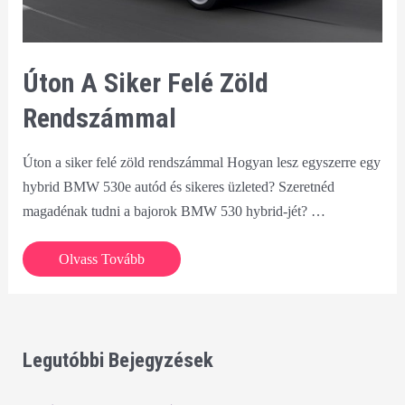
Úton A Siker Felé Zöld
Rendszámmal
Úton a siker felé zöld rendszámmal Hogyan lesz egyszerre egy
hybrid BMW 530e autód és sikeres üzleted? Szeretnéd
magadénak tudni a bajorok BMW 530 hybrid-jét? …
Úton
Olvass Tovább
a
siker
felé
zöld
Legutóbbi Bejegyzések
rendszámmal