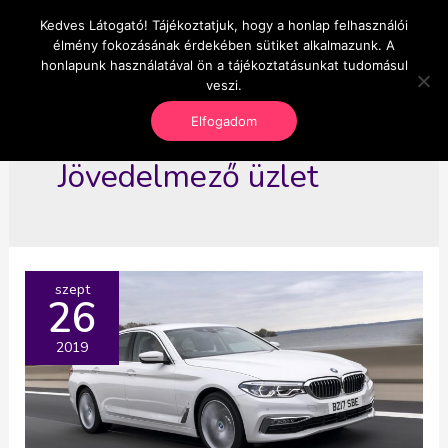
Skip
Kedves Látogató! Tájékoztatjuk, hogy a honlap felhasználói
Main
OnlineSeedsMan
to
élmény fokozásának érdekében sütiket alkalmazunk. A
Üzlet és szabadság
content
honlapunk használatával ön a tájékoztatásunkat tudomásul
Men
veszi.
Elfogadom
Jövedelmező üzlet
szept
26
2019