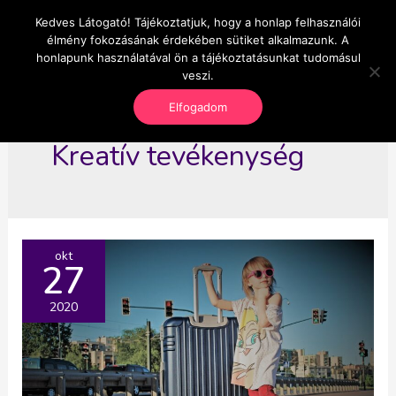
Skip
Kedves Látogató! Tájékoztatjuk, hogy a honlap felhasználói
Main
OnlineSeedsMan
to
élmény fokozásának érdekében sütiket alkalmazunk. A
Üzlet és szabadság
content
honlapunk használatával ön a tájékoztatásunkat tudomásul
Men
veszi.
Elfogadom
Kreatív tevékenység
okt
27
2020