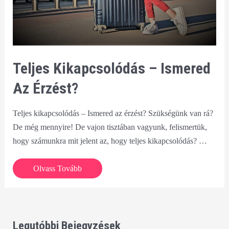
Teljes Kikapcsolódás – Ismered
Az Érzést?
Teljes kikapcsolódás – Ismered az érzést? Szükségünk van rá?
De még mennyire! De vajon tisztában vagyunk, felismertük,
hogy számunkra mit jelent az, hogy teljes kikapcsolódás? …
Teljes
Olvass Tovább
kikapcsolódás
–
Ismered
az
Legutóbbi Bejegyzések