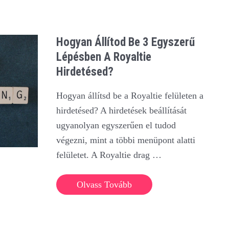
Hogyan Állítod Be 3 Egyszerű
Lépésben A Royaltie
Hirdetésed?
Hogyan állítsd be a Royaltie felületen a
hirdetésed? A hirdetések beállítását
ugyanolyan egyszerűen el tudod
végezni, mint a többi menüpont alatti
felületet. A Royaltie drag …
Hogyan
Olvass Tovább
állítod
be
3