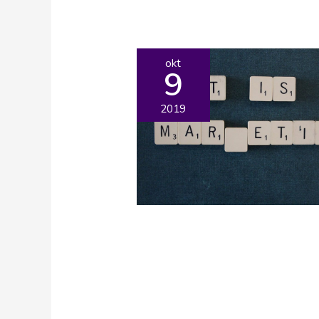
okt
9
2019