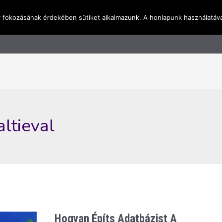
y fokozásának érdekében sütiket alkalmazunk. A honlapunk használatáva
l
Rólunk
Blog
Terméktudástár
Üzleti I
ltieval
Hogyan Építs Adatbázist A