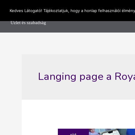
Skip
OnlineSeedsMan
Kedves Látogató! Tájékoztatjuk, hogy a honlap felhasználói élmén
to
Főolda
content
Üzlet és szabadság
Langing page a Roya
okt