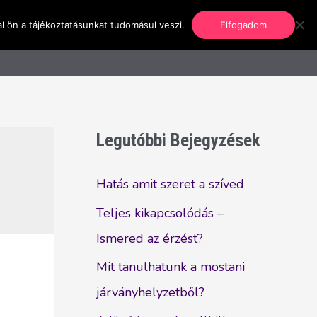
l ön a tájékoztatásunkat tudomásul veszi.
Elfogadom
nformáció
Regisztráció
Kapcsolat
Legutóbbi Bejegyzések
Hatás amit szeret a szíved
Teljes kikapcsolódás –
Ismered az érzést?
Mit tanulhatunk a mostani
járványhelyzetből?