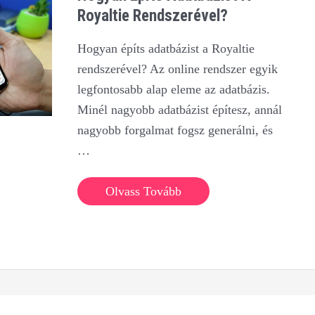
Royaltie Rendszerével?
Hogyan építs adatbázist a Royaltie
rendszerével? Az online rendszer egyik
legfontosabb alap eleme az adatbázis.
Minél nagyobb adatbázist építesz, annál
nagyobb forgalmat fogsz generálni, és
…
Hogyan
Olvass Tovább
építs
adatbázist
a
Royaltie
rendszerével?