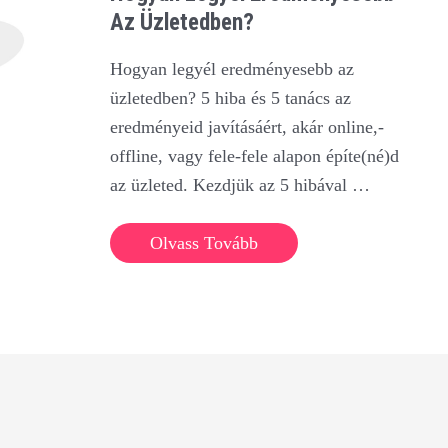
Az Üzletedben?
Hogyan legyél eredményesebb az
üzletedben? 5 hiba és 5 tanács az
eredményeid javításáért, akár online,-
offline, vagy fele-fele alapon építe(né)d
az üzleted. Kezdjük az 5 hibával …
Hogyan
Olvass Tovább
legyél
eredményesebb
az
üzletedben?