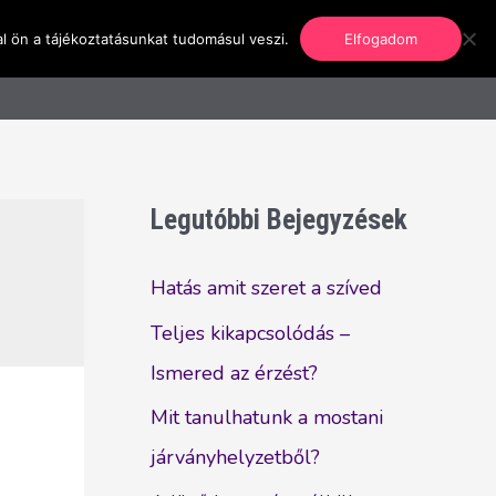
l ön a tájékoztatásunkat tudomásul veszi.
Elfogadom
nformáció
Regisztráció
Kapcsolat
Legutóbbi Bejegyzések
Hatás amit szeret a szíved
Teljes kikapcsolódás –
Ismered az érzést?
Mit tanulhatunk a mostani
járványhelyzetből?