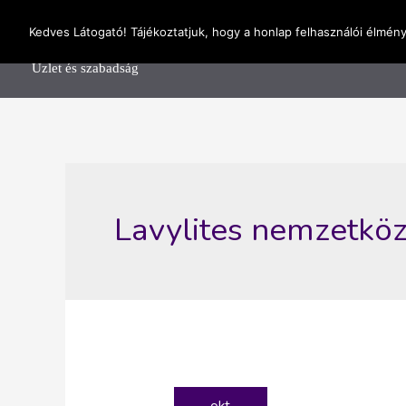
Skip
OnlineSeedsMan
Kedves Látogató! Tájékoztatjuk, hogy a honlap felhasználói élmén
to
Főolda
content
Üzlet és szabadság
Lavylites nemzetköz
okt