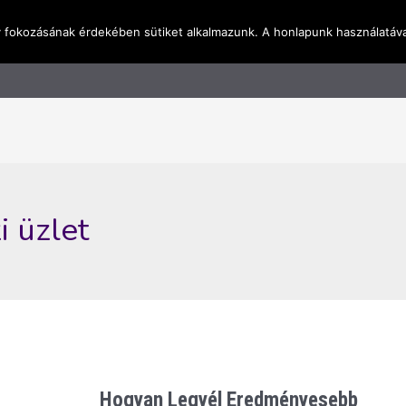
y fokozásának érdekében sütiket alkalmazunk. A honlapunk használatáva
l
Rólunk
Blog
Terméktudástár
Üzleti I
i üzlet
Hogyan Legyél Eredményesebb