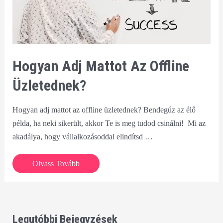
Hogyan Adj Mattot Az Offline
Üzletednek?
Hogyan adj mattot az offline üzletednek? Bendegúz az élő
példa, ha neki sikerült, akkor Te is meg tudod csinálni! Mi az
akadálya, hogy vállalkozásoddal elindítsd …
Hogyan
Olvass Tovább
adj
mattot
az
offline
Legutóbbi Bejegyzések