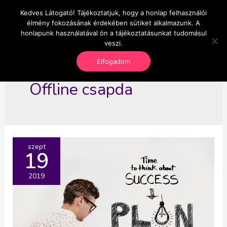
Skip
Kedves Látogató! Tájékoztatjuk, hogy a honlap felhasználói
Main
OnlineSeedsMan
to
élmény fokozásának érdekében sütiket alkalmazunk. A
Üzlet és szabadság
content
honlapunk használatával ön a tájékoztatásunkat tudomásul
Men
veszi.
Elfogadom
Offline csapda
szept
19
2019