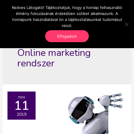
Skip
Kedves Látogató! Tájékoztatjuk, hogy a honlap felhasználói
Main
OnlineSeedsMan
to
élmény fokozásának érdekében sütiket alkalmazunk. A
Üzlet és szabadság
content
honlapunk használatával ön a tájékoztatásunkat tudomásul
Men
veszi.
Elfogadom
Online marketing
rendszer
nov
11
2019