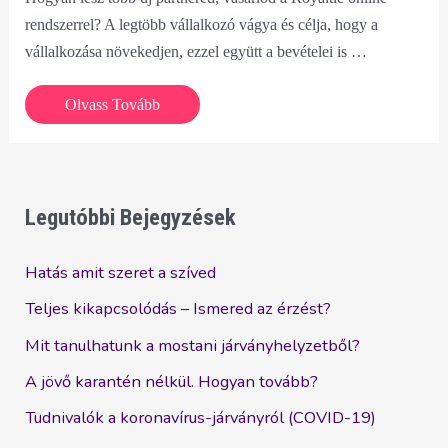
rendszerrel? A legtöbb vállalkozó vágya és célja, hogy a
vállalkozása növekedjen, ezzel együtt a bevételei is …
Hogyan
Olvass Tovább
lesz
több
új
partnered,
Legutóbbi Bejegyzések
vásárlód
a
Hatás amit szeret a szíved
Royaltie
Teljes kikapcsolódás – Ismered az érzést?
online
Mit tanulhatunk a mostani járványhelyzetből?
rendszerrel?
A jövő karantén nélkül. Hogyan tovább?
Tudnivalók a koronavírus-járványról (COVID-19)