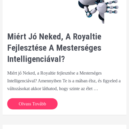
Miért Jó Neked, A Royaltie
Fejlesztése A Mesterséges
Intelligenciával?
Miért jó Neked, a Royaltie fejlesztése a Mesterséges
Intelligenciával? Amennyiben Te is a mában élsz, és figyeled a
változásokat akkor láthatod, hogy szinte az élet …
Miért
Olvass Tovább
jó
Neked,
a