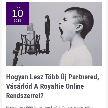
Royaltie
nov
10
fejlesztése
a
2019
Mesterséges
Intelligenciával?
Hogyan Lesz Több Új Partnered,
Vásárlód A Royaltie Online
Rendszerrel?
Hogyan lesz több új partnered, vásárlód a Royaltie online