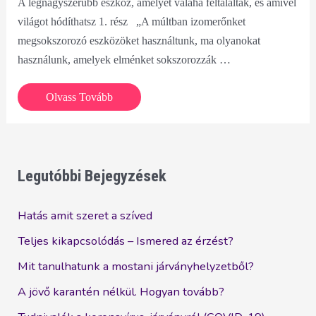
A legnagyszerűbb eszköz, amelyet valaha feltaláltak, és amivel
világot hódíthatsz 1. rész „A múltban izomerőnket
megsokszorozó eszközöket használtunk, ma olyanokat
használunk, amelyek elménket sokszorozzák …
A
Olvass Tovább
legnagyszerűbb
eszköz,
amelyet
valaha
Legutóbbi Bejegyzések
feltaláltak,
és
Hatás amit szeret a szíved
amivel
Teljes kikapcsolódás – Ismered az érzést?
világot
Mit tanulhatunk a mostani járványhelyzetből?
hódíthatsz
1.
A jövő karantén nélkül. Hogyan tovább?
rész