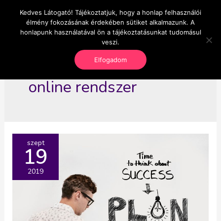
Skip
Kedves Látogató! Tájékoztatjuk, hogy a honlap felhasználói
Main
OnlineSeedsMan
to
élmény fokozásának érdekében sütiket alkalmazunk. A
Üzlet és szabadság
content
honlapunk használatával ön a tájékoztatásunkat tudomásul
Men
veszi.
Elfogadom
online rendszer
szept
19
2019