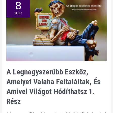
8
üzletednek?
2017
A Legnagyszerűbb Eszköz,
Amelyet Valaha Feltaláltak, És
Amivel Világot Hódíthatsz 1.
Rész