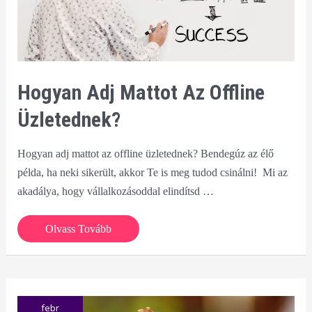
Hogyan Adj Mattot Az Offline
Üzletednek?
Hogyan adj mattot az offline üzletednek? Bendegúz az élő
példa, ha neki sikerült, akkor Te is meg tudod csinálni! Mi az
akadálya, hogy vállalkozásoddal elindítsd …
Hogyan
Olvass Tovább
adj
mattot
az
offline
febr