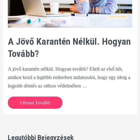
A Jövő Karantén Nélkül. Hogyan
Tovább?
A jövő karantén nélkül. Hogyan tovább? Eltelt az első hét,
amikor kezd a legtöbb emberben tudatosulni, hogy egy ideig a
legjobb döntés az otthon védelmében …
A
Olvass Tovább
jövő
karantén
nélkül.
Hogyan
Legutóbbi Bejegyzések