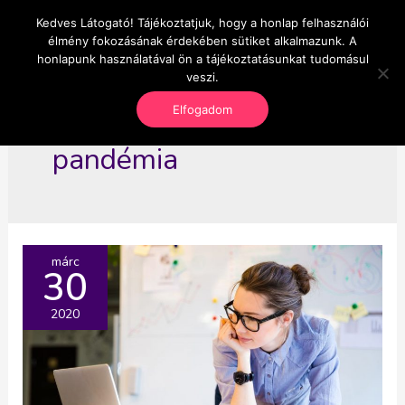
Skip
Kedves Látogató! Tájékoztatjuk, hogy a honlap felhasználói
Main
OnlineSeedsMan
to
élmény fokozásának érdekében sütiket alkalmazunk. A
Üzlet és szabadság
content
honlapunk használatával ön a tájékoztatásunkat tudomásul
Men
veszi.
Elfogadom
pandémia
márc
30
2020