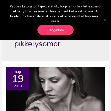
Skip
Kedves Látogató! Tájékoztatjuk, hogy a honlap felhasználói
Main
OnlineSeedsMan
to
élmény fokozásának érdekében sütiket alkalmazunk. A
Üzlet és szabadság
content
honlapunk használatával ön a tájékoztatásunkat tudomásul
Men
veszi.
Elfogadom
pikkelysömör
aug
19
2019