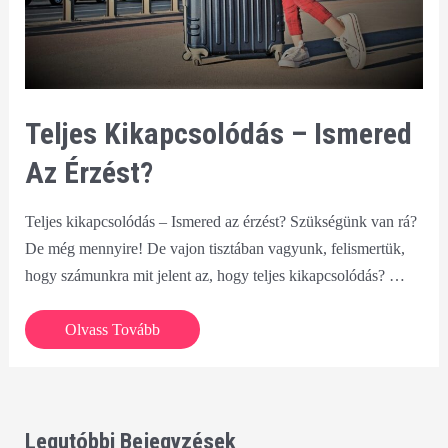
Teljes Kikapcsolódás – Ismered
Az Érzést?
Teljes kikapcsolódás – Ismered az érzést? Szükségünk van rá?
De még mennyire! De vajon tisztában vagyunk, felismertük,
hogy számunkra mit jelent az, hogy teljes kikapcsolódás? …
Teljes
Olvass Tovább
kikapcsolódás
–
Ismered
az
Legutóbbi Bejegyzések