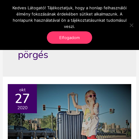
Skip
Kedves Látogató! Tájékoztatjuk, hogy a honlap felhasználói
Main
OnlineSeedsMan
to
élmény fokozásának érdekében sütiket alkalmazunk. A
Üzlet és szabadság
content
honlapunk használatával ön a tájékoztatásunkat tudomásul
Men
veszi.
Elfogadom
pörgés
okt
27
2020