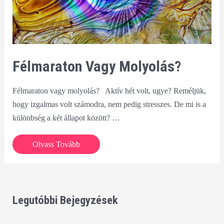
Félmaraton Vagy Molyolás?
Félmaraton vagy molyolás? Aktív hét volt, ugye? Reméljük,
hogy izgalmas volt számodra, nem pedig stresszes. De mi is a
különbség a két állapot között? …
Félmaraton
Olvass Tovább
vagy
molyolás?
Legutóbbi Bejegyzések