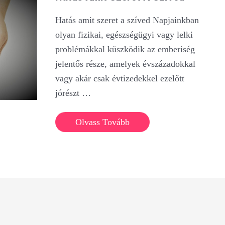
Hatás amit szeret a szíved Napjainkban
olyan fizikai, egészségügyi vagy lelki
problémákkal küszködik az emberiség
jelentős része, amelyek évszázadokkal
vagy akár csak évtizedekkel ezelőtt
jórészt …
Hatás
Olvass Tovább
amit
szeret
a
szíved