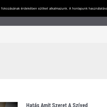
y fokozásának érdekében sütiket alkalmazunk. A honlapunk használatáva
l
Rólunk
Blog
Terméktudástár
Üzleti I
Hatás Amit Szeret A Szíved