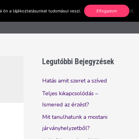
l ön a tájékoztatásunkat tudomásul veszi.
Elfogadom
nformáció
Regisztráció
Kapcsolat
Legutóbbi Bejegyzések
Hatás amit szeret a szíved
Teljes kikapcsolódás –
Ismered az érzést?
Mit tanulhatunk a mostani
járványhelyzetből?