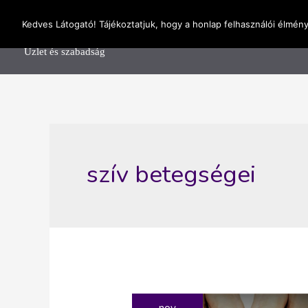
Skip
OnlineSeedsMan
Kedves Látogató! Tájékoztatjuk, hogy a honlap felhasználói élmén
to
Főolda
content
Üzlet és szabadság
szív betegségei
nov