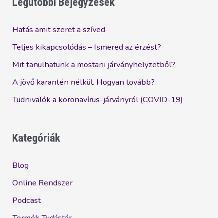
Legutóbbi Bejegyzések
19)
Hatás amit szeret a szíved
Teljes kikapcsolódás – Ismered az érzést?
Mit tanulhatunk a mostani járványhelyzetből?
A jövő karantén nélkül. Hogyan tovább?
Tudnivalók a koronavírus-járványról (COVID-19)
Kategóriák
Blog
Online Rendszer
Podcast
Termék Tudástár