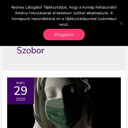
Skip
Kedves Látogató! Tájékoztatjuk, hogy a honlap felhasználói
Main
OnlineSeedsMan
to
élmény fokozásának érdekében sütiket alkalmazunk. A
Üzlet és szabadság
content
honlapunk használatával ön a tájékoztatásunkat tudomásul
Men
veszi.
Elfogadom
Szobor
márc
29
2020