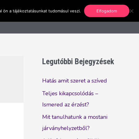
l ön a tájékoztatásunkat tudomásul veszi.
Elfogadom
nformáció
Regisztráció
Kapcsolat
Legutóbbi Bejegyzések
Hatás amit szeret a szíved
Teljes kikapcsolódás –
Ismered az érzést?
Mit tanulhatunk a mostani
járványhelyzetből?