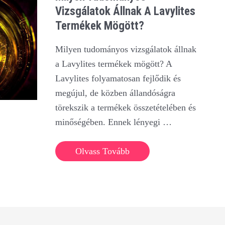
Vizsgálatok Állnak A Lavylites
Termékek Mögött?
Milyen tudományos vizsgálatok állnak
a Lavylites termékek mögött? A
Lavylites folyamatosan fejlődik és
megújul, de közben állandóságra
törekszik a termékek összetételében és
minőségében. Ennek lényegi …
Milyen
Olvass Tovább
tudományos
vizsgálatok
állnak
a
Lavylites