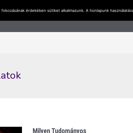
y fokozásának érdekében sütiket alkalmazunk. A honlapunk használatáva
l
Rólunk
Blog
Terméktudástár
Üzleti I
atok
Milyen Tudományos