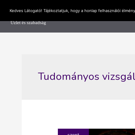
Skip
OnlineSeedsMan
Kedves Látogató! Tájékoztatjuk, hogy a honlap felhasználói élmén
to
Főolda
content
Üzlet és szabadság
Tudományos vizsgál
szept