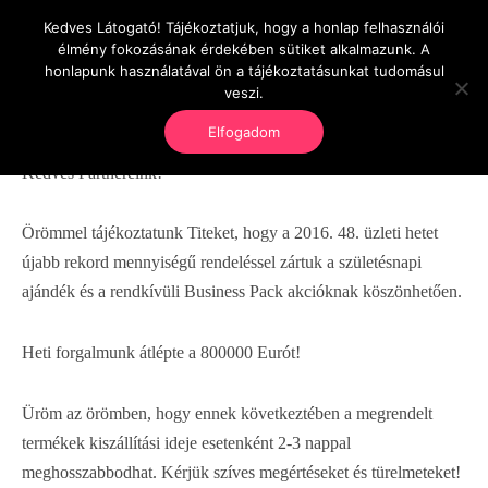
Kedves Látogató! Tájékoztatjuk, hogy a honlap felhasználói
OnlineSeedsMan
élmény fokozásának érdekében sütiket alkalmazunk. A
Üzlet és szabadság
honlapunk használatával ön a tájékoztatásunkat tudomásul
veszi.
Elfogadom
Kedves Partnereink!
Örömmel tájékoztatunk Titeket, hogy a 2016. 48. üzleti hetet
újabb rekord mennyiségű rendeléssel zártuk a születésnapi
ajándék és a rendkívüli Business Pack akcióknak köszönhetően.
Heti forgalmunk átlépte a 800000 Eurót!
Üröm az örömben, hogy ennek következtében a megrendelt
termékek kiszállítási ideje esetenként 2-3 nappal
meghosszabbodhat. Kérjük szíves megértéseket és türelmeteket!