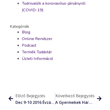
Tudnivalók a koronavírus-járványról
(COVID-19)
Kategóriák
Blog
Online Rendszer
Podcast
Termék Tudástár
Üzleti Információ
Előző Bejegyzés
Következő Bejegyzés
Dec 9-10 2016 Évzáró Rendezvény
A Gyermekek Három Főtámogatója: Te, A Mikulás És A Lavylites