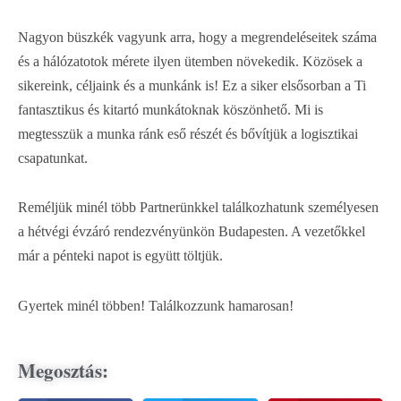
Nagyon büszkék vagyunk arra, hogy a megrendeléseitek száma
és a hálózatotok mérete ilyen ütemben növekedik. Közösek a
sikereink, céljaink és a munkánk is! Ez a siker elsősorban a Ti
fantasztikus és kitartó munkátoknak köszönhető. Mi is
megtesszük a munka ránk eső részét és bővítjük a logisztikai
csapatunkat.
Reméljük minél több Partnerünkkel találkozhatunk személyesen
a hétvégi évzáró rendezvényünkön Budapesten. A vezetőkkel
már a pénteki napot is együtt töltjük.
Gyertek minél többen! Találkozzunk hamarosan!
Megosztás: