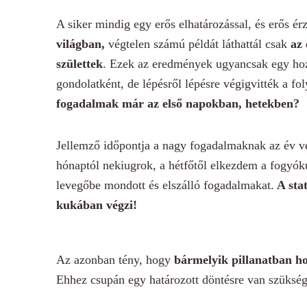
A siker mindig egy erős elhatározással, és erős é
világban,
végtelen számú példát láthattál csak
az
születtek
. Ezek az eredmények ugyancsak egy hoz
gondolatként, de lépésről lépésre végigvitték a fo
fogadalmak már az első napokban, hetekben?
Jellemző időpontja a nagy fogadalmaknak az év vé
hónaptól nekiugrok, a hétfőtől elkezdem a fogyók
levegőbe mondott és elszálló fogadalmakat.
A sta
kukában végzi!
Az azonban tény, hogy
bármelyik pillanatban ho
Ehhez csupán egy határozott döntésre van szüksé