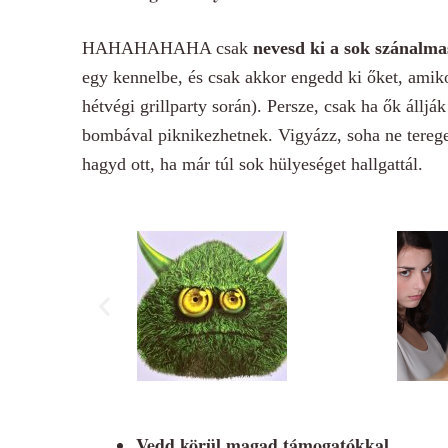
HAHAHAHAHA csak
nevesd ki a sok szánalma
egy kennelbe, és csak akkor engedd ki őket, amiko
hétvégi grillparty során). Persze, csak ha ők álljá
bombával piknikezhetnek. Vigyázz, soha ne terege
hagyd ott, ha már túl sok hülyeséget hallgattál.
Vedd körül magad támogatókkal