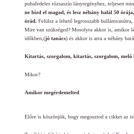
puhafedeles rózsaszín lányregényhez, teljesen mi
ne bízd el magad, és lesz néhány halál 50 óráj
órád.
Felülsz a lehető legrosszabb hullámvasútra,
Mire van szükséged? Mosolyra akkor is, amikor l
időkben,(
jó tanács
) és akkor is arra a néhány bar
Kitartás, szorgalom, kitartás, szorgalom, meló 
Mikor?
Amikor megérdemelted
Előre is köszönjük, hogy megosztod a cikket az ism