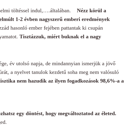
rzelmi töltéssel indul,….általában.
Nézz körül a
 elmúlt 1-2 évben nagyszerű emberi eredmények
zád hasonló ember fejében pattantak ki csupán
lyamatot.
Tisztázzuk, miért buknak el a nagy
ge, év utolsó napja, de mindannyian ismerjük a jövő
úrát, a nyelvet tanulok kezdetű soha meg nem valósuló
tisztika nem hazudik az ilyen fogadkozások 98,6%-a a
zhatsz egy döntést, hogy megváltoztatod az életed.
ged.