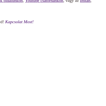
k oldalunkon
,
Youtube csatornánkon
, vagy az
Instán
,
ed!
Kapcsolat Most!