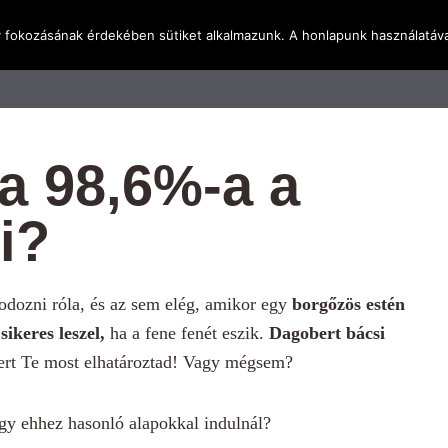
y fokozásának érdekében sütiket alkalmazunk. A honlapunk használatáva
l
Rólunk
Blog
Terméktudástár
Üzleti I
a 98,6%-a a
i?
odozni róla, és az sem elég, amikor egy
borgőzös estén
ikeres leszel,
ha a fene fenét eszik.
Dagobert bácsi
ert Te most elhatároztad! Vagy mégsem?
agy ehhez hasonló alapokkal indulnál?