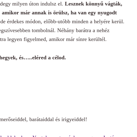
ndegy milyen úton indulsz el.
Lesznek könnyű vágták,
a, amikor már annak is örülsz, ha van egy nyugodt
 de érdekes módon, előbb-utóbb minden a helyére kerül.
egszívesebben tombolnál. Néhány barátra a nehéz
átra legyen figyelmed, amikor már sínre kerültél.
hegyek, és…..eléred a célod.
erőseiddel, barátaiddal és irigyeiddel!