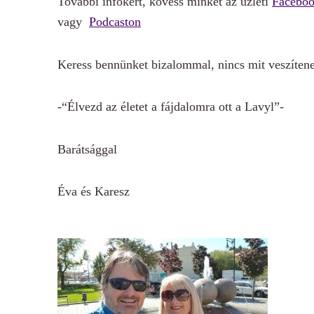
További infókért, kövess minket az üzleti
Faceboo
vagy
Podcaston
Keress bennünket bizalommal, nincs mit veszíten
-“Élvezd az életet a fájdalomra ott a Lavyl”-
Barátsággal
Éva és Karesz