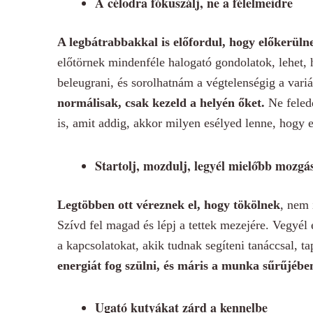
A célodra fókuszálj, ne a félelmeidre
A legbátrabbakkal is előfordul, hogy előkerüln
előtörnek mindenféle halogató gondolatok, lehet, 
beleugrani, és sorolhatnám a végtelenségig a vari
normálisak, csak kezeld a helyén őket.
Ne feledd
is, amit addig, akkor milyen esélyed lenne, hogy 
Startolj, mozdulj, legyél mielőbb mozgá
Legtöbben ott véreznek el, hogy tökölnek
, nem 
Szívd fel magad és lépj a tettek mezejére. Vegyél e
a kapcsolatokat, akik tudnak segíteni tanáccsal, ta
energiát fog szülni, és máris a munka sűrűjében
Ugató kutyákat zárd a kennelbe