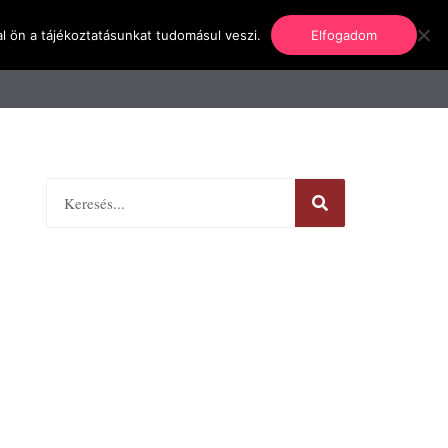
l ön a tájékoztatásunkat tudomásul veszi.
Elfogadom
nformáció
Regisztráció
Kapcsolat