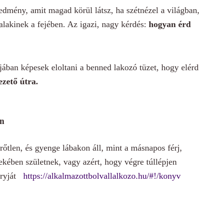
edmény, amit magad körül látsz, ha szétnézel a világban,
alakinek a fejében. Az igazi, nagy kérdés:
hogyan érd
ában képesek eloltani a benned lakozó tüzet, hogy elérd
ezető útra.
en
rőtlen, és gyenge lábakon áll, mint a másnapos férj,
kében születnek, vagy azért, hogy végre túllépjen
toryját
https://alkalmazottbolvallalkozo.hu/#!/konyv