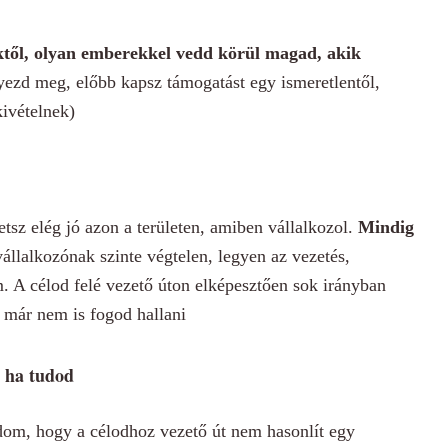
bektől, olyan emberekkel vedd körül magad, akik
yezd meg, előbb kapsz támogatást egy ismeretlentől,
 kivételnek)
tsz elég jó azon a területen, amiben vállalkozol.
Mindig
vállalkozónak szinte végtelen, legyen az vezetés,
. A célod felé vezető úton elképesztően sok irányban
t már nem is fogod hallani
, ha tudod
dom, hogy a célodhoz vezető út nem hasonlít egy