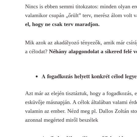
Nincs is ebben semmi titokzatos: minden olyan er
valamikor csupán „őrült” terv, merész álom volt v
el, hogy ne csak terv maradjon.
Mik azok az akadályozó tényezők, amik már csíráj
a célodat?
Néhány alapgondolat a sikered felé v
A fogadkozás helyett konkrét célod legy
Azt már az elején tisztáztuk, hogy a fogadkozás, e
esküvője másnapján. A célok általában valami érde
valamin az ember. Nézd meg pl. Dallos Zoltán s
azonnal megérted miről beszélek