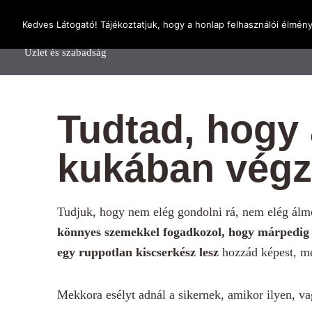
OnlineSeedsMan
Kedves Látogató! Tájékoztatjuk, hogy a honlap felhasználói élmén
Főolda
Üzlet és szabadság
Tudtad, hogy 
kukában végz
Tudjuk, hogy nem elég gondolni rá, nem elég álm
könnyes szemekkel fogadkozol, hogy márpedig s
egy ruppotlan kiscserkész lesz
hozzád képest, m
Mekkora esélyt adnál a sikernek, amikor ilyen, v