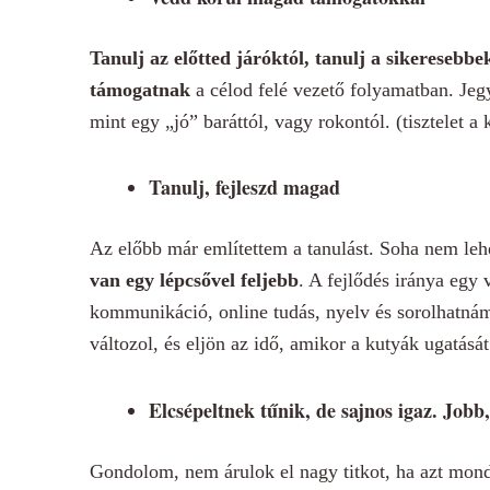
Tanulj az előtted járóktól, tanulj a sikereseb
támogatnak
a célod felé vezető folyamatban. Jeg
mint egy „jó” baráttól, vagy rokontól. (tisztelet a
Tanulj, fejleszd magad
Az előbb már említettem a tanulást. Soha nem lehe
van egy lépcsővel feljebb
. A fejlődés iránya egy 
kommunikáció, online tudás, nyelv és sorolhatnám
változol, és eljön az idő, amikor a kutyák ugatásá
Elcsépeltnek tűnik, de sajnos igaz. Jobb
Gondolom, nem árulok el nagy titkot, ha azt mon