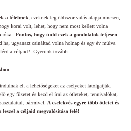
ek a félelmek
, ezeknek legtöbbször valós alapja nincsen,
hogy korai volt, lehet, hogy nem most kellett volna
ációkat.
Fontos, hogy tudd ezek a gondolatok teljesen
 ha, ugyanazt csináltad volna holnap és egy év múlva
elérd a céljaid?! Gyerünk tovább
sban
indulnak el, a lehetőségeket az esélyeket latolgatják.
lő egy füzetet és kezd el írni az ötleteket, tennivalókat,
pasztalattal, bármivel.
A cselekvés egyre több ötletet és
 leszel a céljaid megvalósítása felé!