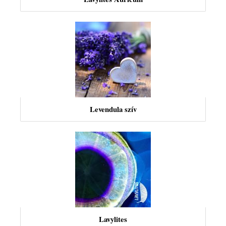
Levendula szív
Lavylites