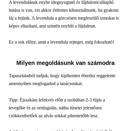
A levendulának enyhe idegnyugtató és fájdalomcsillapító
hatása is van, ezt akkor érdemes kihasználnunk, ha gyakran
fáj a fejünk. A levendula a görcsösen megfeszülő izmokat is
képes ellazítani, ami szintén enyhíti a fájdalmat.
Ez a sok előny, amit a levendula rejteget, még fokozható!
Milyen megoldásunk van számodra
Tapasztalatból tudjuk, hogy kipihenten ébredsz reggelente
amennyiben megfogadod a tanácsunkat.
Tipp: Éjszakára lefekvés előtt a szobában 2-3 fújás a
levegőbe és az orrdugulás, nátha tünetei jelentősen
csökkenthetőek az alvás sokkal pihentetőbb lesz.