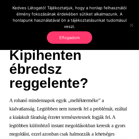
Kedves Látogató! Tájékoztatjuk, hogy a honlap felhasználói
OnlineSeedsMan
élmény fokozásának érdekében sütiket alkalmazunk. A
Üzlet és szabadság
honlapunk használatával ön a tájékoztatásunkat tudomásul
veszi.
Elfogadom
Kipihenten
ébredsz
reggelente?
A rohanó mindennapok egyik „mellékterméke” a
kialvatlanság. Legtöbben nem ismerik fel a problémát, ezáltal
a kialakult fáradság érzetet természetesnek fogják fel. A
legtöbben különböző instant megoldásokban keresik a gyors
megoldást, ezzel azonban csak halmozzák a lehetséges