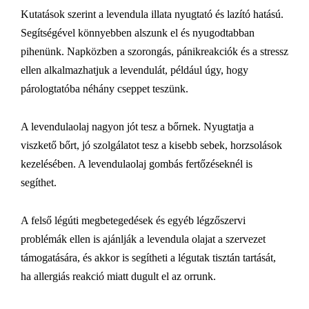
Kutatások szerint a levendula illata nyugtató és lazító hatású.
Segítségével könnyebben alszunk el és nyugodtabban
pihenünk. Napközben a szorongás, pánikreakciók és a stressz
ellen alkalmazhatjuk a levendulát, például úgy, hogy
párologtatóba néhány cseppet teszünk.
A levendulaolaj nagyon jót tesz a bőrnek. Nyugtatja a
viszkető bőrt, jó szolgálatot tesz a kisebb sebek, horzsolások
kezelésében. A levendulaolaj gombás fertőzéseknél is
segíthet.
A felső légúti megbetegedések és egyéb légzőszervi
problémák ellen is ajánlják a levendula olajat a szervezet
támogatására, és akkor is segítheti a légutak tisztán tartását,
ha allergiás reakció miatt dugult el az orrunk.