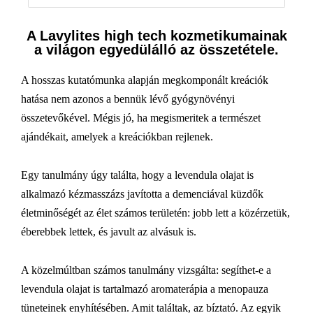
A Lavylites high tech kozmetikumainak
a világon egyedülálló az összetétele.
A hosszas kutatómunka alapján megkomponált kreációk
hatása nem azonos a bennük lévő gyógynövényi
összetevőkével. Mégis jó, ha megismeritek a természet
ajándékait, amelyek a kreációkban rejlenek.
Egy tanulmány úgy találta, hogy a levendula olajat is
alkalmazó kézmasszázs javította a demenciával küzdők
életminőségét az élet számos területén: jobb lett a közérzetük,
éberebbek lettek, és javult az alvásuk is.
A közelmúltban számos tanulmány vizsgálta: segíthet-e a
levendula olajat is tartalmazó aromaterápia a menopauza
tüneteinek enyhítésében. Amit találtak, az bíztató. Az egyik