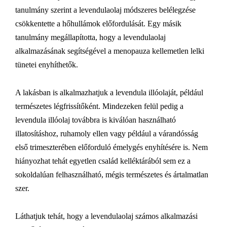
tanulmány szerint a levendulaolaj módszeres belélegzése
csökkentette a hőhullámok előfordulását. Egy másik
tanulmány megállapította, hogy a levendulaolaj
alkalmazásának segítségével a menopauza kellemetlen lelki
tünetei enyhíthetők.
A lakásban is alkalmazhatjuk a levendula illóolaját, például
természetes légfrissítőként. Mindezeken felül pedig a
levendula illóolaj továbbra is kiválóan használható
illatosításhoz, ruhamoly ellen vagy például a várandósság
első trimeszterében előforduló émelygés enyhítésére is. Nem
hiányozhat tehát egyetlen család kelléktárából sem ez a
sokoldalúan felhasználható, mégis természetes és ártalmatlan
szer.
Láthatjuk tehát, hogy a levendulaolaj számos alkalmazási