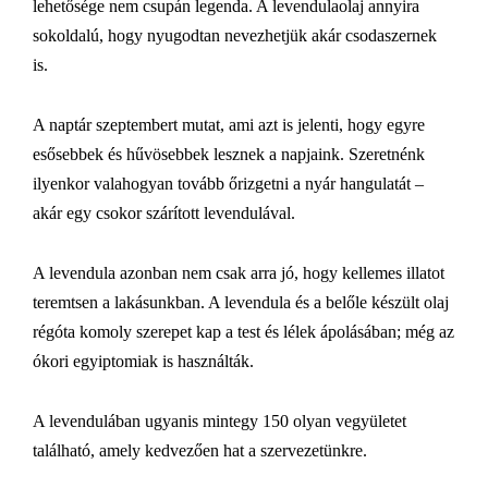
lehetősége nem csupán legenda. A levendulaolaj annyira
sokoldalú, hogy nyugodtan nevezhetjük akár csodaszernek
is.
A naptár szeptembert mutat, ami azt is jelenti, hogy egyre
esősebbek és hűvösebbek lesznek a napjaink. Szeretnénk
ilyenkor valahogyan tovább őrizgetni a nyár hangulatát –
akár egy csokor szárított levendulával.
A levendula azonban nem csak arra jó, hogy kellemes illatot
teremtsen a lakásunkban. A levendula és a belőle készült olaj
régóta komoly szerepet kap a test és lélek ápolásában; még az
ókori egyiptomiak is használták.
A levendulában ugyanis mintegy 150 olyan vegyületet
található, amely kedvezően hat a szervezetünkre.