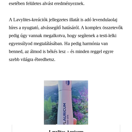
esetében felületes alvást eredményeznek.
A Lavylites-kreációk jellegzetes illatát is adó levendulaolaj
híres a nyugtató, alvássegítő hatásáról. A komplex összetevők
pedig úgy vannak megalkotva, hogy segítenek a testi-lelki
egyensúlyod megtalálásában. Ha pedig harmónia van
benned, az álmod is békés lesz – és minden reggel egyre
szebb világra ébredhetsz.
Lavylites Auricum