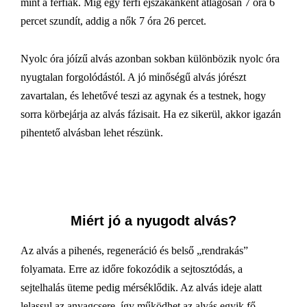
mint a férfiak. Míg egy férfi éjszakánként átlagosan 7 óra 6
percet szundít, addig a nők 7 óra 26 percet.
Nyolc óra jóízű alvás azonban sokban különbözik nyolc óra
nyugtalan forgolódástól. A jó minőségű alvás jórészt
zavartalan, és lehetővé teszi az agynak és a testnek, hogy
sorra körbejárja az alvás fázisait. Ha ez sikerül, akkor igazán
pihentető alvásban lehet részünk.
Miért jó a nyugodt alvás?
Az alvás a pihenés, regeneráció és belső „rendrakás”
folyamata. Erre az időre fokozódik a sejtosztódás, a
sejtelhalás üteme pedig mérséklődik. Az alvás ideje alatt
lelassul az anyagcsere, így működhet az alvás egyik fő