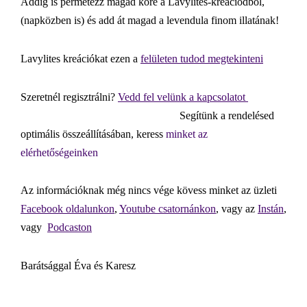
Addig is permetezz magad köré a Lavylites-kreációdból,
(napközben is) és add át magad a levendula finom illatának!
Lavylites kreációkat ezen a
felületen tudod megtekinteni
Szeretnél regisztrálni?
Vedd fel velünk a kapcsolatot
Segítünk a rendelésed
optimális összeállításában, keress
minket az
elérhetőségeinken
Az információknak még nincs vége kövess minket az üzleti
Facebook oldalunkon
,
Youtube csatornánkon
, vagy az
Instán
,
vagy
Podcaston
Barátsággal Éva és Karesz