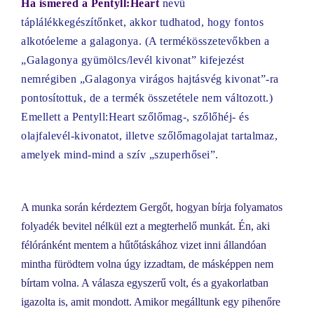
Ha ismered a Pentyll:Heart
nevű
táplálékkegészítőnket, akkor tudhatod, hogy fontos
alkotóeleme a galagonya. (A termékösszetevőkben a
„Galagonya gyümölcs/levél kivonat” kifejezést
nemrégiben „Galagonya virágos hajtásvég kivonat”-ra
pontosítottuk, de a termék összetétele nem változott.)
Emellett a Pentyll:Heart szőlőmag-, szőlőhéj- és
olajfalevél-kivonatot, illetve szőlőmagolajat tartalmaz,
amelyek mind-mind a szív „szuperhősei”.
A munka során kérdeztem Gergőt, hogyan bírja folyamatos
folyadék bevitel nélkül ezt a megterhelő munkát. Én, aki
félóránként mentem a hűtőtáskához vizet inni állandóan
mintha fürödtem volna úgy izzadtam, de másképpen nem
bírtam volna. A válasza egyszerű volt, és a gyakorlatban
igazolta is, amit mondott. Amikor megálltunk egy pihenőre