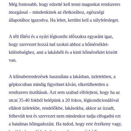
Még fontosabb, hogy edzetté kell tenni magunkat rendszeres
mozgással – mindenkinek az életkorához, egészségi
állapotához igazodva. Ha lehet, kerülni kell a súlyfelesleget.
A téli fűtési és a nyári légkondis időszakra egyaránt igaz,
hogy szervezet hozzá tud szokni ahhoz a hőmérséklet-
különbséghez, ami a lakásbéli és a kinti hőmérséklet között
van.
A klímaberendezések használata a lakásban, üzletekben, a
gépkocsiban mindig figyelmet kíván, elkerülhetetlen a
rendszeres tisztításuk. Azt sem szabad elfelejteni, hogy ha az
utcai 35-40 fokból belépünk a 20 fokos, légkondicionálóval
ellátott üzletekbe, rendelőkbe, lakásokba, akkor az izzadt,
felhevült test és szervezet nem mindenkor tudja elfogadni ezt
a hatalmas hőingadozást. Ha tudod, hogy erre érzékeny vagy,