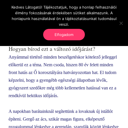
Kedves Látogató! Tájékoztatjuk, hogy a honlap felhasználói
OnlineSeedsMan
élmény fokozásának érdekében sütiket alkalmazunk. A
Üzlet és szabadság
honlapunk használatával ön a tájékoztatásunkat tudomásul
veszi.
Elfogadom
Hogyan bírod ezt a változó időjárást?
Anyámmal történő minden beszélgetéskor kötelező jelleggel
előkerül ez a téma. Nem csoda, hiszen 80 év felett minden
front hatás az Ő korosztályára hatványozottan hat. El tudom
képzelni, hogy a gyengébb egészségi állapotban lévők,
gyógyszert szedőkre még több kellemetlen hatással van ez a
rendkívül hektikus időjárás.
A napokban barátainknál segítettünk a lovaknak új istállót
építeni. Gergő az ács, szikár magas figura, elképesztő
nyugalommal lépkedve a gerendán, szarufák között lépkedve