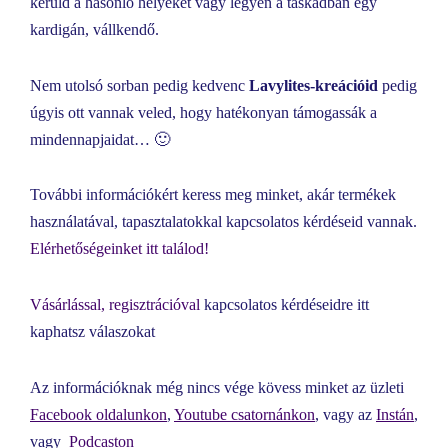
kerüld a hasonló helyeket vagy legyen a táskádban egy
kardigán, vállkendő.
Nem utolsó sorban pedig kedvenc
Lavylites-kreációid
pedig
úgyis ott vannak veled, hogy hatékonyan támogassák a
mindennapjaidat… 🙂
További információkért keress meg minket, akár termékek
használatával, tapasztalatokkal kapcsolatos kérdéseid vannak.
Elérhetőségeinket itt találod!
Vásárlással, regisztrációval
kapcsolatos kérdéseidre itt
kaphatsz válaszokat
Az információknak még nincs vége kövess minket az üzleti
Facebook oldalunkon
,
Youtube csatornánkon
, vagy az
Instán
,
vagy
Podcaston