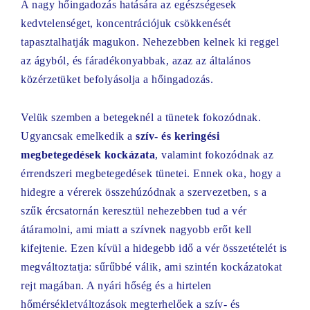
A nagy hőingadozás hatására az egészségesek
kedvtelenséget, koncentrációjuk csökkenését
tapasztalhatják magukon. Nehezebben kelnek ki reggel
az ágyból, és fáradékonyabbak, azaz az általános
közérzetüket befolyásolja a hőingadozás.
Velük szemben a betegeknél a tünetek fokozódnak.
Ugyancsak emelkedik a
szív- és keringési
megbetegedések kockázata
, valamint fokozódnak az
érrendszeri megbetegedések tünetei. Ennek oka, hogy a
hidegre a vérerek összehúzódnak a szervezetben, s a
szűk ércsatornán keresztül nehezebben tud a vér
átáramolni, ami miatt a szívnek nagyobb erőt kell
kifejtenie. Ezen kívül a hidegebb idő a vér összetételét is
megváltoztatja: sűrűbbé válik, ami szintén kockázatokat
rejt magában. A nyári hőség és a hirtelen
hőmérsékletváltozások megterhelőek a szív- és