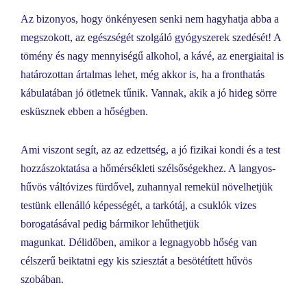
Az bizonyos, hogy önkényesen senki nem hagyhatja abba a
megszokott, az egészségét szolgáló gyógyszerek szedését! A
tömény és nagy mennyiségű alkohol, a kávé, az energiaital is
határozottan ártalmas lehet, még akkor is, ha a fronthatás
kábulatában jó ötletnek tűnik. Vannak, akik a jó hideg sörre
esküsznek ebben a hőségben.
Ami viszont segít, az az edzettség, a jó fizikai kondi és a test
hozzászoktatása a hőmérsékleti szélsőségekhez. A langyos-
hűvös váltóvizes fürdővel, zuhannyal remekül növelhetjük
testünk ellenálló képességét, a tarkótáj, a csuklók vizes
borogatásával pedig bármikor lehűthetjük
magunkat. Délidőben, amikor a legnagyobb hőség van
célszerű beiktatni egy kis sziesztát a besötétített hűvös
szobában.