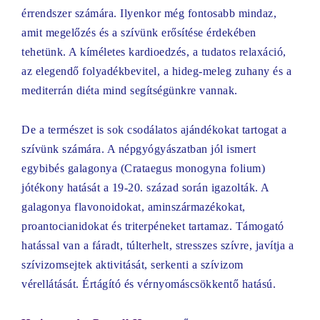
érrendszer számára. Ilyenkor még fontosabb mindaz,
amit megelőzés és a szívünk erősítése érdekében
tehetünk. A kíméletes kardioedzés, a tudatos relaxáció,
az elegendő folyadékbevitel, a hideg-meleg zuhany és a
mediterrán diéta mind segítségünkre vannak.
De a természet is sok csodálatos ajándékokat tartogat a
szívünk számára. A népgyógyászatban jól ismert
egybibés galagonya (Crataegus monogyna folium)
jótékony hatását a 19-20. század során igazolták. A
galagonya flavonoidokat, aminszármazékokat,
proantocianidokat és triterpéneket tartamaz. Támogató
hatással van a fáradt, túlterhelt, stresszes szívre, javítja a
szívizomsejtek aktivitását, serkenti a szívizom
vérellátását. Értágító és vérnyomáscsökkentő hatású.