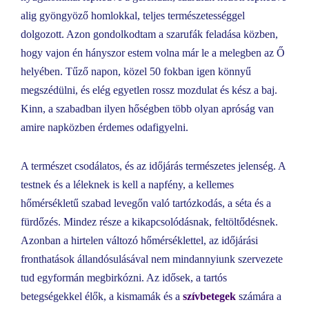
alig gyöngyöző homlokkal, teljes természetességgel
dolgozott. Azon gondolkodtam a szarufák feladása közben,
hogy vajon én hányszor estem volna már le a melegben az Ő
helyében. Tűző napon, közel 50 fokban igen könnyű
megszédülni, és elég egyetlen rossz mozdulat és kész a baj.
Kinn, a szabadban ilyen hőségben több olyan apróság van
amire napközben érdemes odafigyelni.
A természet csodálatos, és az időjárás természetes jelenség. A
testnek és a léleknek is kell a napfény, a kellemes
hőmérsékletű szabad levegőn való tartózkodás, a séta és a
fürdőzés. Mindez része a kikapcsolódásnak, feltöltődésnek.
Azonban a hirtelen változó hőmérséklettel, az időjárási
fronthatások állandósulásával nem mindannyiunk szervezete
tud egyformán megbirkózni. Az idősek, a tartós
betegségekkel élők, a kismamák és a
szívbetegek
számára a