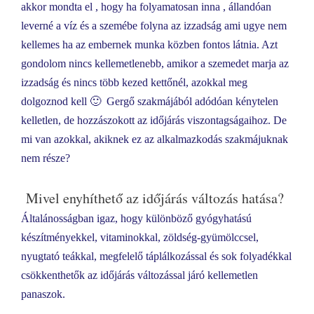
akkor mondta el , hogy ha folyamatosan inna , állandóan
leverné a víz és a szemébe folyna az izzadság ami ugye nem
kellemes ha az embernek munka közben fontos látnia. Azt
gondolom nincs kellemetlenebb, amikor a szemedet marja az
izzadság és nincs több kezed kettőnél, azokkal meg
dolgoznod kell 🙂 Gergő szakmájából adódóan kénytelen
kelletlen, de hozzászokott az időjárás viszontagságaihoz. De
mi van azokkal, akiknek ez az alkalmazkodás szakmájuknak
nem része?
Mivel enyhíthető az időjárás változás hatása?
Általánosságban igaz, hogy különböző gyógyhatású
készítményekkel, vitaminokkal, zöldség-gyümölccsel,
nyugtató teákkal, megfelelő táplálkozással és sok folyadékkal
csökkenthetők az időjárás változással járó kellemetlen
panaszok.