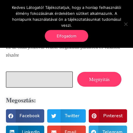
Kedves Látogató! Tájékoztatjuk, hogy a honlap felhasználói
OnlineSeedsMan
élmény fokozásának érdekében sütiket alkalmazunk. A
Üzlet és szabadság
honlapunk használatával ön a tájékoztatásunkat tudomásul
veszi.
Elfogadom
Ez az oldal jelszóval védett! Regisztrált partnerek és vásárlók
részére
Megosztás:
Facebook
Twitter
Pinterest
LinkedIn
Email
Telegram