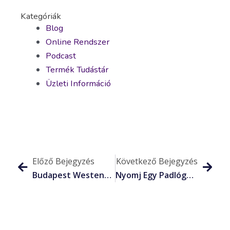
Kategóriák
Blog
Online Rendszer
Podcast
Termék Tudástár
Üzleti Információ
Előző Bejegyzés
Következő Bejegyzés
Budapest Westend Hilton Start Rendezvény Szeptember 18
Nyomj Egy Padlógázt, Ha Találkozol Vele