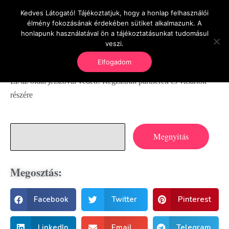
Kedves Látogató! Tájékoztatjuk, hogy a honlap felhasználói
OnlineSeedsMan
élmény fokozásának érdekében sütiket alkalmazunk. A
Üzlet és szabadság
honlapunk használatával ön a tájékoztatásunkat tudomásul
veszi.
Elfogadom
Ez az oldal jelszóval védett! Regisztrált partnerek és vásárlók
részére
Megosztás:
Facebook
Twitter
Pinterest
LinkedIn
Email
Telegram