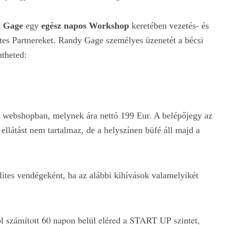
y Gage
egy
egész napos Workshop
keretében vezetés- és
ites Partnereket. Randy Gage személyes üzenetét a bécsi
ntheted:
a webshopban, melynek ára nettó 199 Eur. A belépőjegy az
llátást nem tartalmaz, de a helyszínen büfé áll majd a
ites vendégeként, ha az alábbi kihívások valamelyikét
ól számított 60 napon belül eléred a START UP szintet,