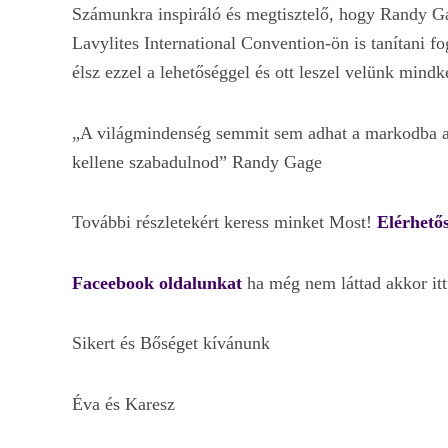
Számunkra inspiráló és megtisztelő, hogy Randy G
Lavylites International Convention-ön is tanítani fo
élsz ezzel a lehetőséggel és ott leszel velünk mindk
„A világmindenség semmit sem adhat a markodba a
kellene szabadulnod” Randy Gage
További részletekért keress minket Most!
Elérhetős
Faceebook oldalunkat
ha még nem láttad akkor it
Sikert és Bőséget kívánunk
Éva és Karesz