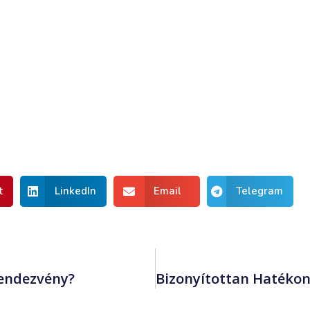
t
LinkedIn
Email
Telegram
Rendezvény?