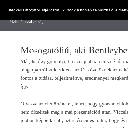
OnlineSeedsMan
Kedves Látogató! Tájékoztatjuk, hogy a honlap felhasználói élmén
Főolda
Üzlet és szabadság
Mosogatófiú, aki Bentleybe
Már, ha úgy gondolja, ha aznap abban érezné jól m
tengerpartról küld videót, az Őt követőknek az neh
fontos a tudása, teljesítménye, eredményei megkérd
így.
Olvasva az élettörténetét, lehet, hogy gyorsan eldo
nem dícsértek meg a mai prezentációd után. Viccel
jobban képbe kerülj, azt is érdemes tudni, hogy évi