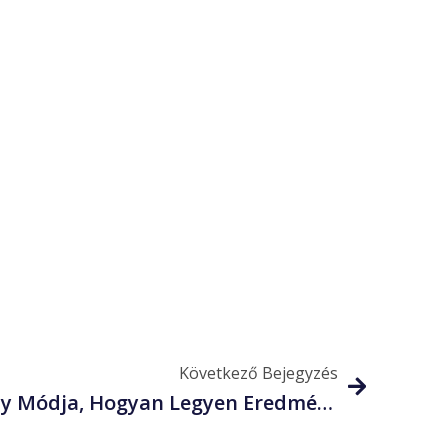
Következő Bejegyzés
Bizonyítottan Hatékony Módja, Hogyan Legyen Eredményesebb A Jövő Építésben