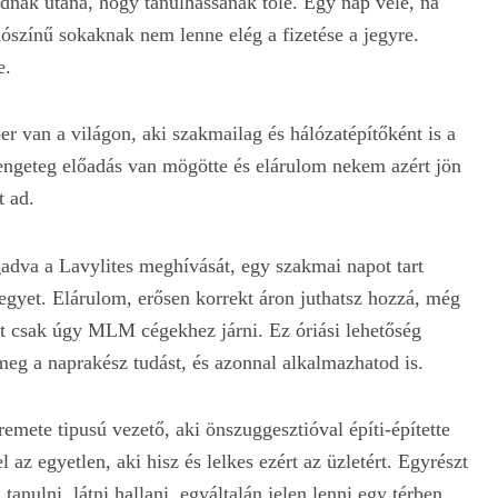
dnak utána, hogy tanulhassanak tőle. Egy nap vele, na
ószínű sokaknak nem lenne elég a fizetése a jegyre.
e.
van a világon, aki szakmailag és hálózatépítőként is a
 rengeteg előadás van mögötte és elárulom nekem azért jön
t ad.
adva a Lavylites meghívását, egy szakmai napot tart
egyet. Elárulom, erősen korrekt áron juthatsz hozzá, még
t csak úgy MLM cégekhez járni. Ez óriási lehetőség
meg a naprakész tudást, és azonnal alkalmazhatod is.
emete tipusú vezető, aki önszuggesztióval építi-építette
l az egyetlen, aki hisz és lelkes ezért az üzletért. Egyrészt
tanulni, látni hallani, egyáltalán jelen lenni egy térben