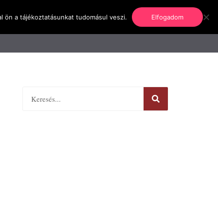
l ön a tájékoztatásunkat tudomásul veszi.
Elfogadom
nformáció
Regisztráció
Kapcsolat