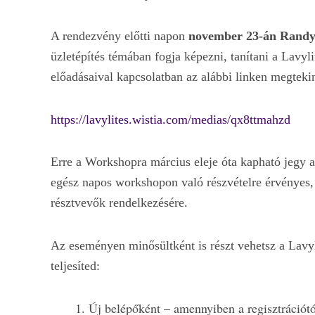
A rendezvény előtti napon
november 23-án Rand
üzletépítés témában fogja képezni, tanítani a Lavyl
előadásaival kapcsolatban az alábbi linken megteki
https://lavylites.wistia.com/medias/qx8ttmahzd
Erre a Workshopra március eleje óta kapható jegy 
egész napos workshopon való részvételre érvényes, e
résztvevők rendelkezésére.
Az eseményen minősültként is részt vehetsz a Lavyl
teljesíted:
Új belépőként – amennyiben a regisztrációt