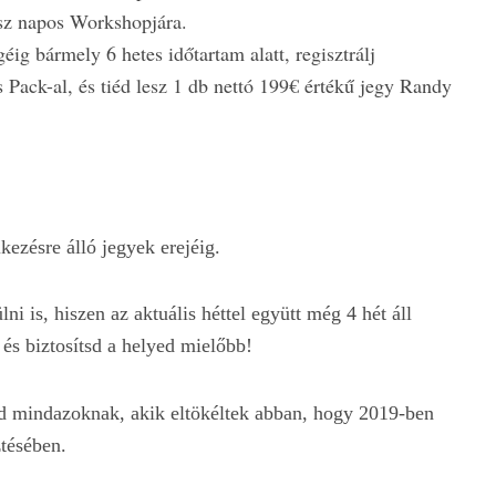
sz napos Workshopjára.
éig bármely 6 hetes időtartam alatt, regisztrálj
 Pack-al, és tiéd lesz 1 db nettó 199€ értékű jegy Randy
kezésre álló jegyek erejéig.
 is, hiszen az aktuális héttel együtt még 4 hét áll
t és biztosítsd a helyed mielőbb!
ad mindazoknak, akik eltökéltek abban, hogy 2019-ben
ztésében.