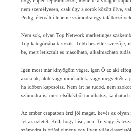
hogy éppen lepiramisozol, mellette a világon kapko
nem személyesen, csak úgy a sorok között ülve, val
Pedig, életváltó lehetne számodra egy találkozó vel
Nem sok, olyan Top Network marketinges szakember 
Top kategóriába tartozik. Több besteller szerzője,
be, mert letisztult és másolható, alkalmazható tudás
Igen most már kinyögöm végre, igen Ő az aki elfog
azoknak, akik vagy minősültek, vagy megvették a j
ha időben kapcsolsz. Nem árt ha tudod, nem szokot
számodra is, mert elsőkézből tanulhatsz, kaphatod 
Az ember csapatban érzi jól magát, kevés az olyan r
fel az üzletét. Kell, hogy lásd, nem Te vagy és lesze
számodra is óriási élmény egy ilyen világklasszistól 