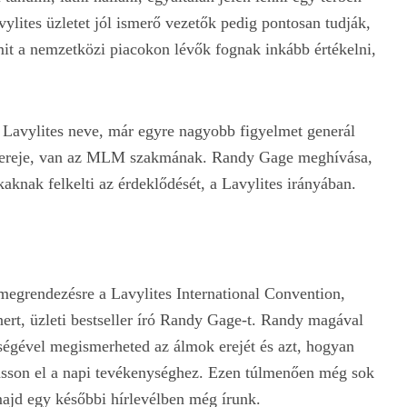
lites üzletet jól ismerő vezetők pedig pontosan tudják,
mit a nemzetközi piacokon lévők fognak inkább értékelni,
ó, Lavylites neve, már egyre nagyobb figyelmet generál
a, ereje, van az MLM szakmának. Randy Gage meghívása,
kaknak felkelti az érdeklődését, a Lavylites irányában.
grendezésre a Lavylites International Convention,
nert, üzleti bestseller író Randy Gage-t. Randy magával
ítségével megismerheted az álmok erejét és azt, hogyan
lásson el a napi tevékenységhez. Ezen túlmenően még sok
majd egy későbbi hírlevélben még írunk.