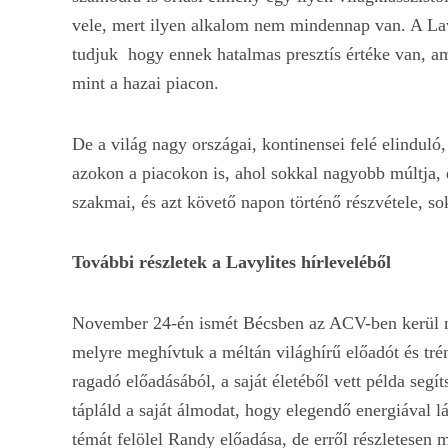
vele, mert ilyen alkalom nem mindennap van. A Lavy
tudjuk hogy ennek hatalmas presztís értéke van, a
mint a hazai piacon.
De a világ nagy országai, kontinensei felé elindul
azokon a piacokon is, ahol sokkal nagyobb múltj
szakmai, és azt követő napon történő részvétele, so
További részletek a Lavylites hírleveléből
November 24-én ismét Bécsben az ACV-ben kerül me
melyre meghívtuk a méltán világhírű előadót és tré
ragadó előadásából, a saját életéből vett példa seg
tápláld a saját álmodat, hogy elegendő energiával 
témát felölel Randy előadása, de erről részletesen 