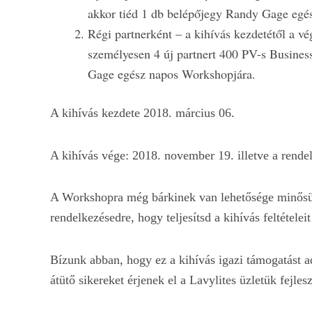
akkor tiéd 1 db belépőjegy Randy Gage egé
Régi partnerként – a kihívás kezdetétől a vég
személyesen 4 új partnert 400 PV-s Business
Gage egész napos Workshopjára.
A kihívás kezdete 2018. március 06.
A kihívás vége: 2018. november 19. illetve a rendel
A Workshopra még bárkinek van lehetősége minősülni
rendelkezésedre, hogy teljesítsd a kihívás feltételei
Bízunk abban, hogy ez a kihívás igazi támogatást 
átütő sikereket érjenek el a Lavylites üzletük fejles