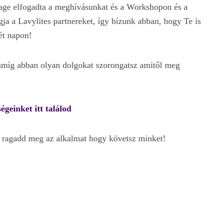
age elfogadta a meghívásunkat és a Workshopon és a
gja a Lavylites partnereket, így bízunk abban, hogy Te is
ét napon!
míg abban olyan dolgokat szorongatsz amitől meg
égeinket itt találod
t ragadd meg az alkalmat hogy követsz minket!