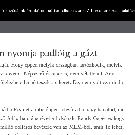
y fokozásának érdekében sütiket alkalmazunk. A honlapunk használatáva
l
Rólunk
Blog
Terméktudástár
Üzleti I
n nyomja padlóig a gázt
agát. Hogy éppen melyik országban tartózkodik, melyik
éz követni. Népszerű és sikeres, nem véletlenül. Ami
őjelezhetetlenné teszik a sikerét. De, nem volt ez mindig
bnád a Pzs-det amibe éppen telesírtad a nagy bánatod, mert
sz? Jobb, ha utánanézel a fickónak, Randy Gage, és hogy
 millió dolláros bevétele van az MLM-ből, amit Te lehet,