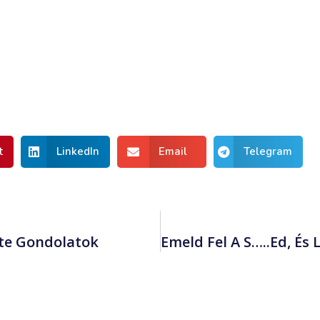
t
LinkedIn
Email
Telegram
nte Gondolatok