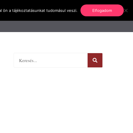
l ön a tájékoztatásunkat tudomásul veszi.
Elfogadom
nformáció
Regisztráció
Kapcsolat