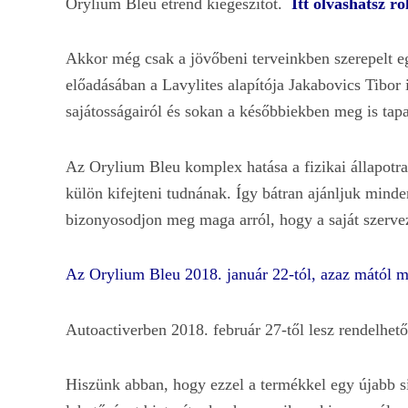
Orylium Bleu étrend kiegészítőt.
Itt olvashatsz ró
Akkor még csak a jövőbeni terveinkben szerepelt eg
előadásában a Lavylites alapítója Jakabovics Tibor
sajátosságairól és sokan a későbbiekben meg is tapa
Az Orylium Bleu komplex hatása a fizikai állapotra
külön kifejteni tudnának. Így bátran ajánljuk mind
bizonyosodjon meg maga arról, hogy a saját szerve
Az Orylium Bleu 2018. január 22-tól, azaz mától 
Autoactiverben 2018. február 27-től lesz rendelhető
Hiszünk abban, hogy ezzel a termékkel egy újabb s