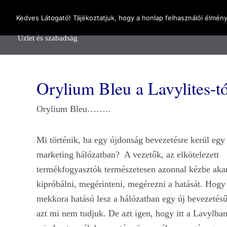
OnlineSeedsMan
Kedves Látogató! Tájékoztatjuk, hogy a honlap felhasználói élmén
Főolda
Üzlet és szabadság
Orylium Bleu a Lavylites-
Orylium Bleu……..
Mi történik, ha egy újdonság bevezetésre kerül eg
marketing hálózatban? A vezetők, az elkötelezett
termékfogyasztók természetesen azonnal kézbe akar
kipróbálni, megérinteni, megérezni a hatását. Hogy
mekkora hatású lesz a hálózatban egy új bevezetés
azt mi nem tudjuk. De azt igen, hogy itt a Lavylban