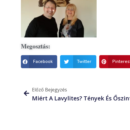
Megosztás:
Facebook
Twitter
Pinteres
Előző Bejegyzés
Miért A Lavylites? Tények És Őszi