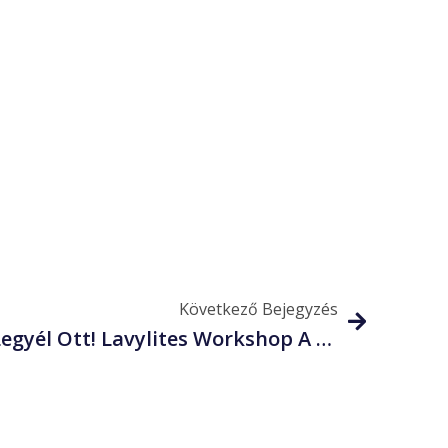
Következő Bejegyzés
Emeld Fel A S…..ed, És Legyél Ott! Lavylites Workshop A Lurdyban