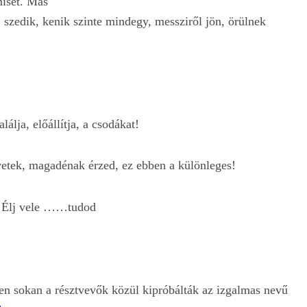
isét. Más
 szedik, kenik szinte mindegy, messziről jön, örülnek
álja, előállítja, a csodákat!
ívetek, magadénak érzed, ez ebben a különleges!
n! Élj vele ……tudod
n sokan a résztvevők közül kipróbálták az izgalmas nevű