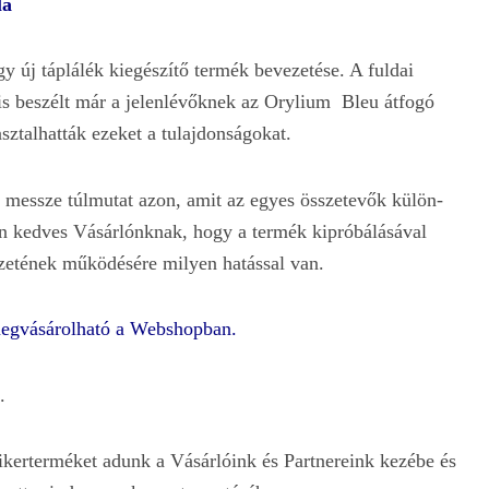
la
y új táplálék kiegészítő termék bevezetése. A fuldai
 is beszélt már a jelenlévőknek az Orylium Bleu átfogó
sztalhatták ezeket a tulajdonságokat.
 messze túlmutat azon, amit az egyes összetevők külön-
en kedves Vásárlónknak, hogy a termék kipróbálásával
zetének működésére milyen hatással van.
megvásárolható a Webshopban.
.
ikerterméket adunk a Vásárlóink és Partnereink kezébe és