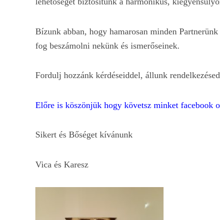
lehetőséget biztosítunk a harmonikus, kiegyensúl
Bízunk abban, hogy hamarosan minden Partnerünk az
fog beszámolni nekünk és ismerőseinek.
Fordulj hozzánk kérdéseiddel, állunk rendelkezése
Előre is köszönjük hogy követsz minket facebook 
Sikert és Bőséget kívánunk
Vica és Karesz