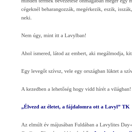
minden termék bevezetése önmagában megér egy m
cégeknél beharangozzák, megérkezik, eszik, isszák,
neki.
Nem úgy, mint itt a Lavylban!
Ahol ismered, látod az embert, aki megálmodja, kital
Egy levegőt szívsz, vele egy országban lüktet a sz
A kezedben a lehetőség hogy vidd hírét a világba
„Élvezd az életet, a fájdalomra ott a Lavyl” TK
Az elmúlt év májusában Fuldában a Lavylites Day-e