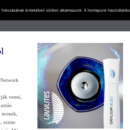
y fokozásának érdekében sütiket alkalmazunk. A honlapunk használatáva
l
Rólunk
Blog
Terméktudástár
Üzleti I
tól
y Network
ják venni,
 aztán
ű termék,
, szinte