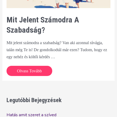
Mit Jelent Számodra A
Szabadság?
Mit jelent számodra a szabadság? Van aki azonnal rávágja,
talán még Te is! De gondolkodtál már ezen? Tudom, hogy ez
egy nehéz és költői kérdés …
Mit
Olvass Tovább
jelent
számodra
a
szabadság?
Legutóbbi Bejegyzések
Hatás amit szeret a szíved