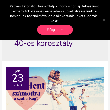
Skip
Kedves Látogató! Tájékoztatjuk, hogy a honlap felhasználói
Main
OnlineSeedsMan
to
élmény fokozásának érdekében sütiket alkalmazunk. A
Üzlet és szabadság
content
honlapunk használatával ön a tájékoztatásunkat tudomásul
Men
veszi.
Elfogadom
40-es korosztály
jan
23
2020