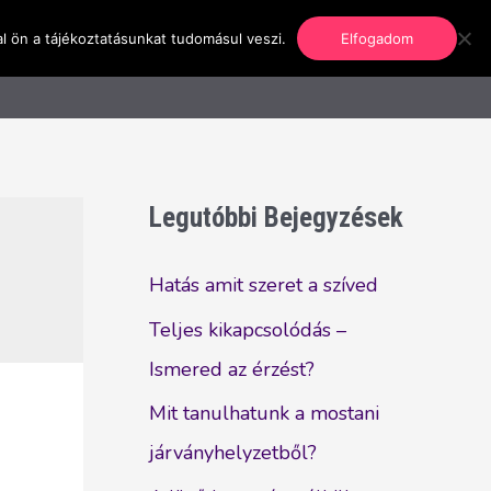
l ön a tájékoztatásunkat tudomásul veszi.
Elfogadom
nformáció
Regisztráció
Kapcsolat
Legutóbbi Bejegyzések
Hatás amit szeret a szíved
Teljes kikapcsolódás –
Ismered az érzést?
Mit tanulhatunk a mostani
járványhelyzetből?