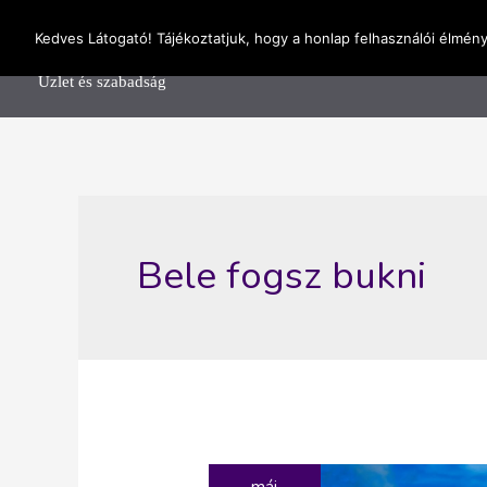
Skip
OnlineSeedsMan
Kedves Látogató! Tájékoztatjuk, hogy a honlap felhasználói élmén
to
Főolda
content
Üzlet és szabadság
Bele fogsz bukni
máj