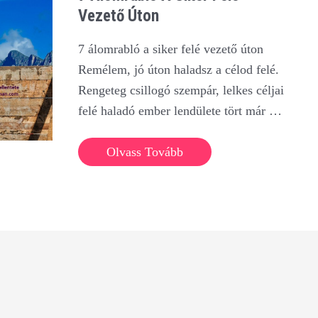
Vezető Úton
7 álomrabló a siker felé vezető úton
Remélem, jó úton haladsz a célod felé.
Rengeteg csillogó szempár, lelkes céljai
felé haladó ember lendülete tört már …
7
Olvass Tovább
álomrabló
a
siker
felé
vezető
úton