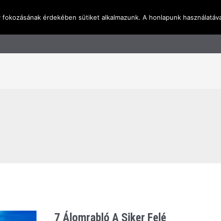
y fokozásának érdekében sütiket alkalmazunk. A honlapunk használatáva
l
Rólunk
Blog
Terméktudástár
Üzleti I
7 Álomrabló A Siker Felé