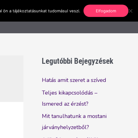
l ön a tájékoztatásunkat tudomásul veszi.
Elfogadom
nformáció
Regisztráció
Kapcsolat
Legutóbbi Bejegyzések
Hatás amit szeret a szíved
Teljes kikapcsolódás –
Ismered az érzést?
Mit tanulhatunk a mostani
járványhelyzetből?