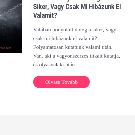
Siker, Vagy Csak Mi Hibázunk El
Valamit?
Valóban bonyolult dolog a siker, vagy
csak mi hibázunk el valamit?
Folyamatosan kutatunk valami után.
Van, aki a vagyonszerzés titkait kutatja,
és olyasvalaki után …
Valóban
Olvass Tovább
bonyolult
dolog
a
siker,
vagy
csak