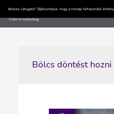
Skip
OnlineSeedsMan
Kedves Látogató! Tájékoztatjuk, hogy a honlap felhasználói élmén
to
Főolda
content
Üzlet és szabadság
Bölcs döntést hozni
jan