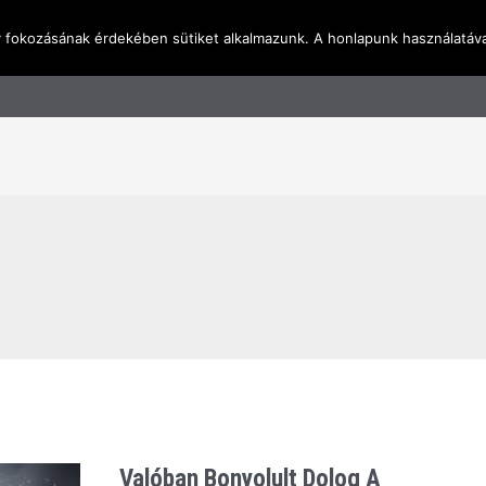
y fokozásának érdekében sütiket alkalmazunk. A honlapunk használatáva
l
Rólunk
Blog
Terméktudástár
Üzleti I
Valóban Bonyolult Dolog A