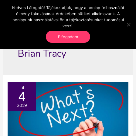
Skip
Kedves Látogató! Tájékoztatjuk, hogy a honlap felhasználói
Main
OnlineSeedsMan
to
élmény fokozásának érdekében sütiket alkalmazunk. A
Üzlet és szabadság
content
honlapunk használatával ön a tájékoztatásunkat tudomásul
Men
veszi.
Elfogadom
Brian Tracy
júl
4
2019