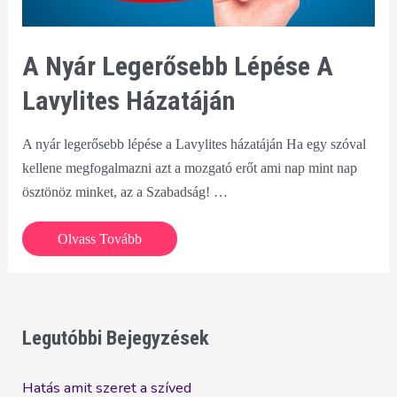
A Nyár Legerősebb Lépése A
Lavylites Házatáján
A nyár legerősebb lépése a Lavylites házatáján Ha egy szóval
kellene megfogalmazni azt a mozgató erőt ami nap mint nap
ösztönöz minket, az a Szabadság! …
A
Olvass Tovább
nyár
legerősebb
lépése
a
Legutóbbi Bejegyzések
Lavylites
házatáján
Hatás amit szeret a szíved