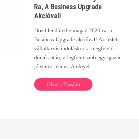
Ra, A Business Upgrade
Akcióval!
Hozd lendületbe magad 2020-ra, a
Business Upgrade akcióval! Az üzleti
vállalkozás induláskor, a megfelelő
döntés után, a legfontosabb egy igazán
jó startot venni. A tények …
Hozd
Olvass Tovább
lendületbe
magad
2020-
ra,
a
Business