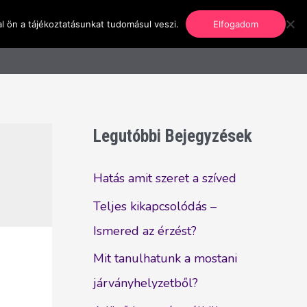
l ön a tájékoztatásunkat tudomásul veszi.
Elfogadom
nformáció
Regisztráció
Kapcsolat
Legutóbbi Bejegyzések
Hatás amit szeret a szíved
Teljes kikapcsolódás –
Ismered az érzést?
Mit tanulhatunk a mostani
járványhelyzetből?