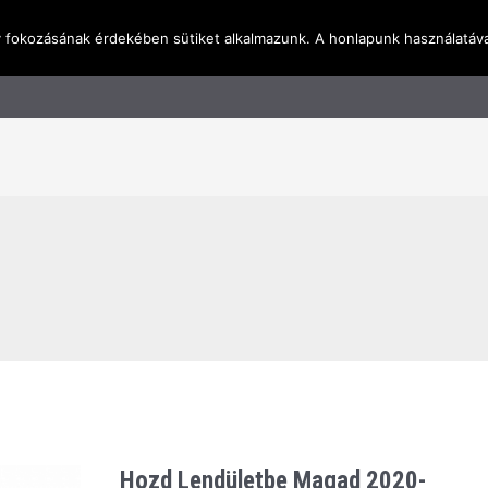
y fokozásának érdekében sütiket alkalmazunk. A honlapunk használatáva
l
Rólunk
Blog
Terméktudástár
Üzleti I
Hozd Lendületbe Magad 2020-