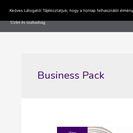
Skip
OnlineSeedsMan
Kedves Látogató! Tájékoztatjuk, hogy a honlap felhasználói élmén
to
Főolda
content
Üzlet és szabadság
Business Pack
dec