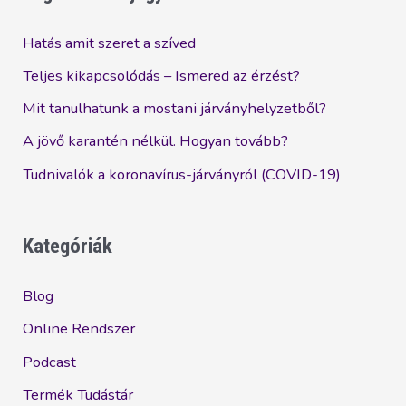
én
napkeltekor?
Hatás amit szeret a szíved
Teljes kikapcsolódás – Ismered az érzést?
Mit tanulhatunk a mostani járványhelyzetből?
A jövő karantén nélkül. Hogyan tovább?
Tudnivalók a koronavírus-járványról (COVID-19)
Kategóriák
Blog
Online Rendszer
Podcast
Termék Tudástár