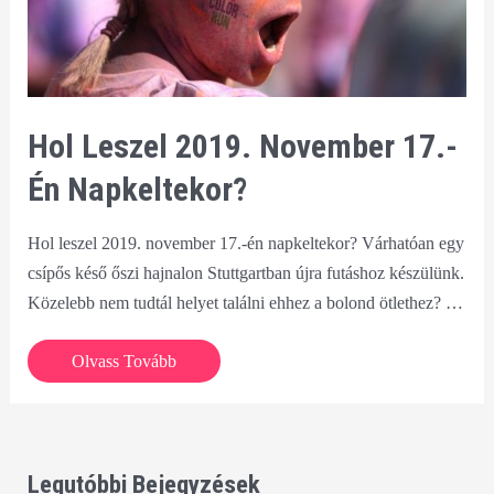
Hol Leszel 2019. November 17.-
Én Napkeltekor?
Hol leszel 2019. november 17.-én napkeltekor? Várhatóan egy
csípős késő őszi hajnalon Stuttgartban újra futáshoz készülünk.
Közelebb nem tudtál helyet találni ehhez a bolond ötlethez? …
Hol
Olvass Tovább
leszel
2019.
november
17.-
Legutóbbi Bejegyzések