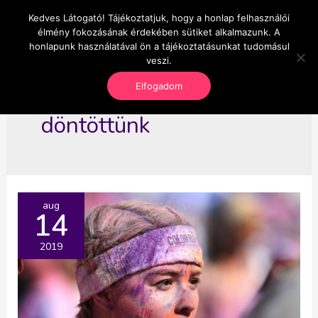
Skip
Kedves Látogató! Tájékoztatjuk, hogy a honlap felhasználói
Main
OnlineSeedsMan
to
élmény fokozásának érdekében sütiket alkalmazunk. A
Üzlet és szabadság
content
honlapunk használatával ön a tájékoztatásunkat tudomásul
Men
veszi.
Elfogadom
döntöttünk
aug
14
2019