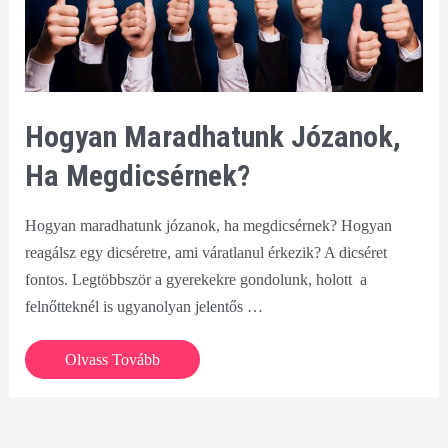
Hogyan Maradhatunk Józanok,
Ha Megdicsérnek?
Hogyan maradhatunk józanok, ha megdicsérnek? Hogyan
reagálsz egy dicséretre, ami váratlanul érkezik? A dicséret
fontos. Legtöbbször a gyerekekre gondolunk, holott a
felnőtteknél is ugyanolyan jelentős …
Hogyan
Olvass Tovább
maradhatunk
józanok,
ha