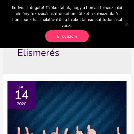
Skip
Kedves Látogató! Tájékoztatjuk, hogy a honlap felhasználói
Main
OnlineSeedsMan
to
élmény fokozásának érdekében sütiket alkalmazunk. A
Üzlet és szabadság
content
honlapunk használatával ön a tájékoztatásunkat tudomásul
Men
veszi.
Elfogadom
Elismerés
jan
14
2020