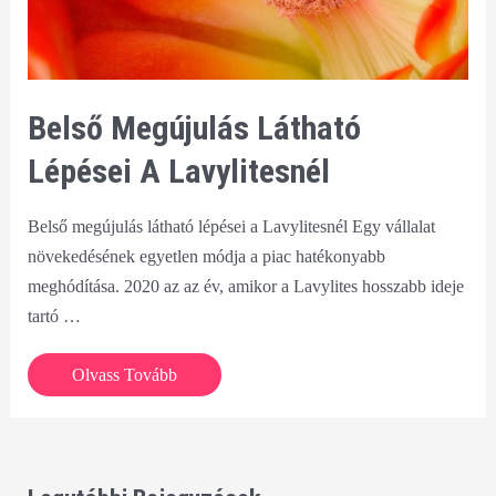
Belső Megújulás Látható
Lépései A Lavylitesnél
Belső megújulás látható lépései a Lavylitesnél Egy vállalat
növekedésének egyetlen módja a piac hatékonyabb
meghódítása. 2020 az az év, amikor a Lavylites hosszabb ideje
tartó …
Belső
Olvass Tovább
megújulás
látható
lépései
a