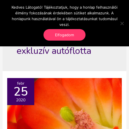
Skip
Kedves Látogató! Tájékoztatjuk, hogy a honlap felhasználói
Main
OnlineSeedsMan
to
élmény fokozásának érdekében sütiket alkalmazunk. A
Üzlet és szabadság
content
honlapunk használatával ön a tájékoztatásunkat tudomásul
Men
veszi.
Elfogadom
exkluzív autóflotta
febr
25
2020