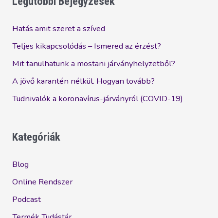
Legutóbbi Bejegyzések
Lavylitesnél
Hatás amit szeret a szíved
Teljes kikapcsolódás – Ismered az érzést?
Mit tanulhatunk a mostani járványhelyzetből?
A jövő karantén nélkül. Hogyan tovább?
Tudnivalók a koronavírus-járványról (COVID-19)
Kategóriák
Blog
Online Rendszer
Podcast
Termék Tudástár