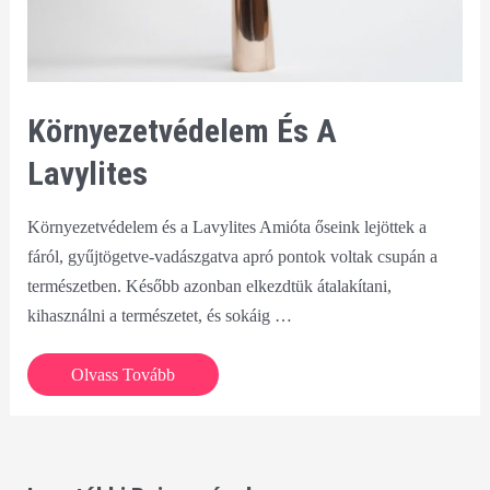
Környezetvédelem És A
Lavylites
Környezetvédelem és a Lavylites Amióta őseink lejöttek a
fáról, gyűjtögetve-vadászgatva apró pontok voltak csupán a
természetben. Később azonban elkezdtük átalakítani,
kihasználni a természetet, és sokáig …
Környezetvédelem
Olvass Tovább
és
a
Lavylites