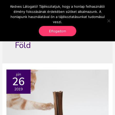
Skip
Kedves Látogató! Tájékoztatjuk, hogy a honlap felhasználói
Main
OnlineSeedsMan
to
élmény fokozásának érdekében sütiket alkalmazunk. A
Üzlet és szabadság
content
honlapunk használatával ön a tájékoztatásunkat tudomásul
Men
veszi.
Elfogadom
Föld
jún
26
2019