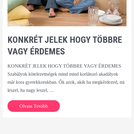
KONKRÉT JELEK HOGY TÖBBRE
VAGY ÉRDEMES
KONKRÉT JELEK HOGY TÖBBRE VAGY ÉRDEMES
Szabályok kötelezettségek mind mind korlátozó akadályok
már kora gyerekkorukban. Ők azok, akik ha megkérdezed, mi
leszel, ha nagy leszel, …
KONKRÉT
Olvass Tovább
JELEK
HOGY
TÖBBRE