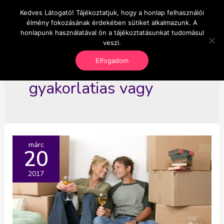
Skip
Kedves Látogató! Tájékoztatjuk, hogy a honlap felhasználói
Main
OnlineSeedsMan
to
élmény fokozásának érdekében sütiket alkalmazunk. A
Üzlet és szabadság
content
honlapunk használatával ön a tájékoztatásunkat tudomásul
Men
veszi.
Elfogadom
gyakorlatias vagy
márc
20
2017