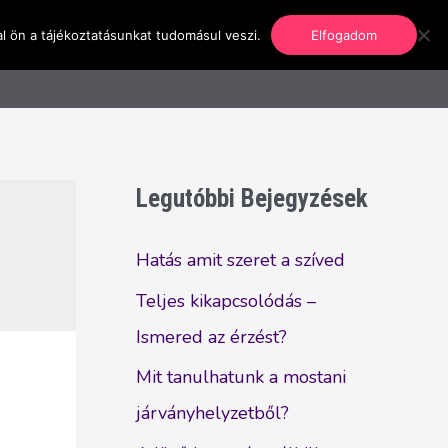
l ön a tájékoztatásunkat tudomásul veszi.
Elfogadom
nformáció
Regisztráció
Kapcsolat
Legutóbbi Bejegyzések
Hatás amit szeret a szíved
Teljes kikapcsolódás –
Ismered az érzést?
Mit tanulhatunk a mostani
járványhelyzetből?