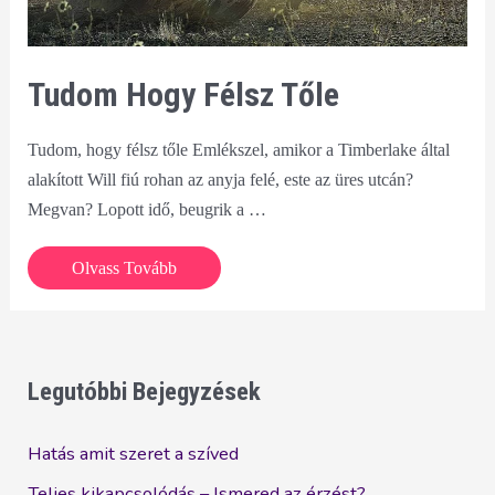
Tudom Hogy Félsz Tőle
Tudom, hogy félsz tőle Emlékszel, amikor a Timberlake által
alakított Will fiú rohan az anyja felé, este az üres utcán?
Megvan? Lopott idő, beugrik a …
Tudom
Olvass Tovább
hogy
félsz
tőle
Legutóbbi Bejegyzések
Hatás amit szeret a szíved
Teljes kikapcsolódás – Ismered az érzést?