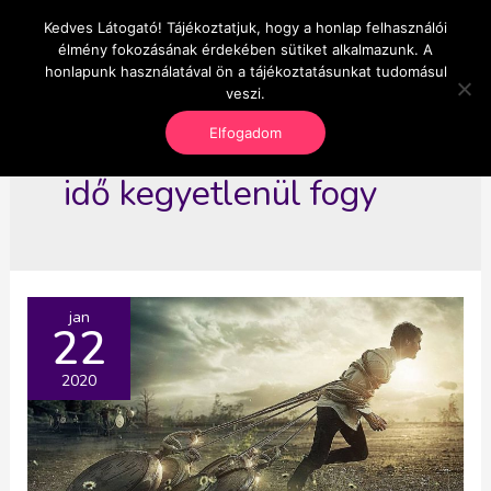
Skip
Kedves Látogató! Tájékoztatjuk, hogy a honlap felhasználói
Main
OnlineSeedsMan
to
élmény fokozásának érdekében sütiket alkalmazunk. A
Üzlet és szabadság
content
honlapunk használatával ön a tájékoztatásunkat tudomásul
Men
veszi.
Elfogadom
idő kegyetlenül fogy
jan
22
2020