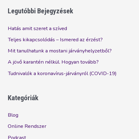
Szembeszélben
is
Legutóbbi Bejegyzések
sikeres
lehetsz
Hatás amit szeret a szíved
az
Teljes kikapcsolódás – Ismered az érzést?
élet
Mit tanulhatunk a mostani járványhelyzetből?
nevű
játékban
A jövő karantén nélkül. Hogyan tovább?
Tudnivalók a koronavírus-járványról (COVID-19)
Kategóriák
Blog
Online Rendszer
Podcast