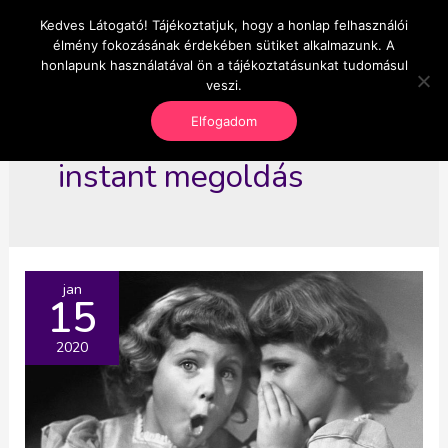
Skip
Kedves Látogató! Tájékoztatjuk, hogy a honlap felhasználói
Main
OnlineSeedsMan
to
élmény fokozásának érdekében sütiket alkalmazunk. A
Üzlet és szabadság
content
honlapunk használatával ön a tájékoztatásunkat tudomásul
Men
veszi.
Elfogadom
instant megoldás
jan
15
2020