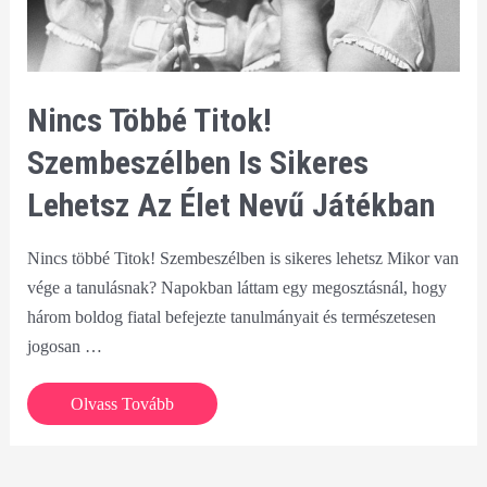
Nincs Többé Titok!
Szembeszélben Is Sikeres
Lehetsz Az Élet Nevű Játékban
Nincs többé Titok! Szembeszélben is sikeres lehetsz Mikor van
vége a tanulásnak? Napokban láttam egy megosztásnál, hogy
három boldog fiatal befejezte tanulmányait és természetesen
jogosan …
Nincs
Olvass Tovább
többé
Titok!