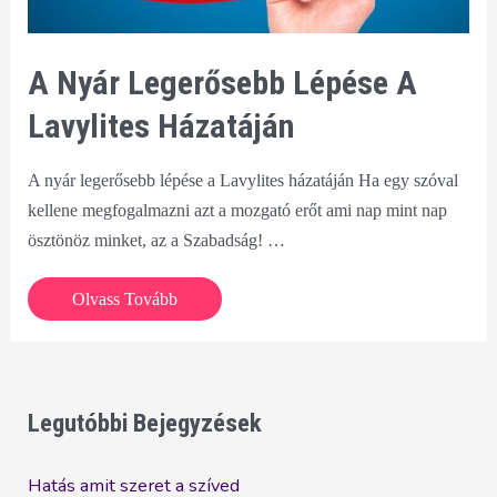
A Nyár Legerősebb Lépése A
Lavylites Házatáján
A nyár legerősebb lépése a Lavylites házatáján Ha egy szóval
kellene megfogalmazni azt a mozgató erőt ami nap mint nap
ösztönöz minket, az a Szabadság! …
A
Olvass Tovább
nyár
legerősebb
lépése
a
Legutóbbi Bejegyzések
Lavylites
házatáján
Hatás amit szeret a szíved