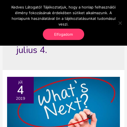
Skip
Kedves Látogató! Tájékoztatjuk, hogy a honlap felhasználói
Main
OnlineSeedsMan
to
élmény fokozásának érdekében sütiket alkalmazunk. A
Üzlet és szabadság
content
honlapunk használatával ön a tájékoztatásunkat tudomásul
Men
veszi.
Elfogadom
julius 4.
júl
4
2019