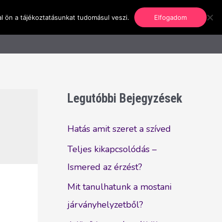
l ön a tájékoztatásunkat tudomásul veszi.
Elfogadom
nformáció
Regisztráció
Kapcsolat
Legutóbbi Bejegyzések
Hatás amit szeret a szíved
Teljes kikapcsolódás –
Ismered az érzést?
Mit tanulhatunk a mostani
járványhelyzetből?