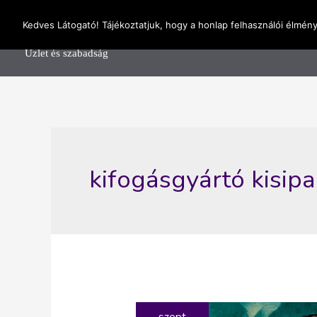
Skip
OnlineSeedsMan
Kedves Látogató! Tájékoztatjuk, hogy a honlap felhasználói élmén
to
Főolda
content
Üzlet és szabadság
kifogásgyártó kisipa
szept