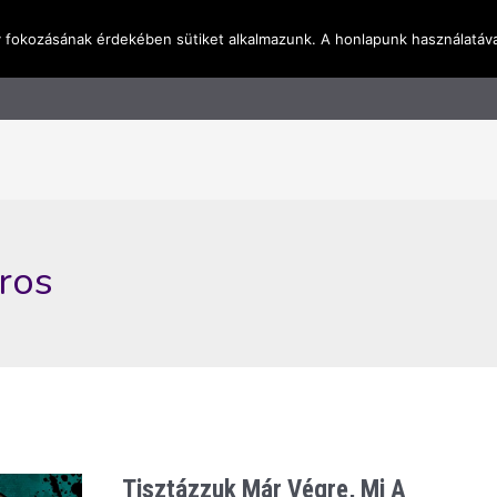
y fokozásának érdekében sütiket alkalmazunk. A honlapunk használatáva
l
Rólunk
Blog
Terméktudástár
Üzleti I
ros
Tisztázzuk Már Végre, Mi A