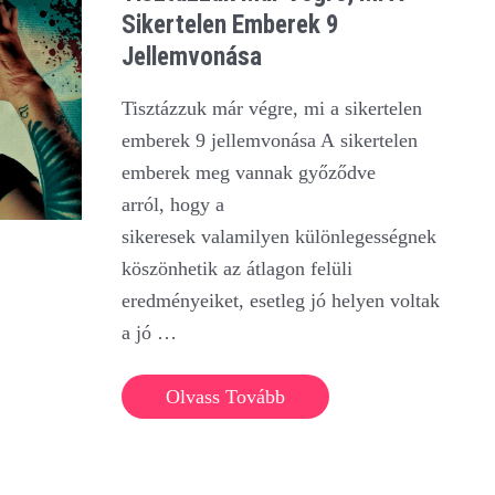
Sikertelen Emberek 9
Jellemvonása
Tisztázzuk már végre, mi a sikertelen
emberek 9 jellemvonása A sikertelen
emberek meg vannak győződve
arról, hogy a
sikeresek valamilyen különlegességnek
köszönhetik az átlagon felüli
eredményeiket, esetleg jó helyen voltak
a jó …
Tisztázzuk
Olvass Tovább
már
végre,
mi