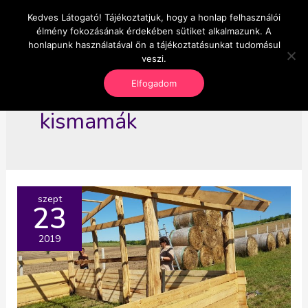
Skip
Kedves Látogató! Tájékoztatjuk, hogy a honlap felhasználói
Main
OnlineSeedsMan
to
élmény fokozásának érdekében sütiket alkalmazunk. A
Üzlet és szabadság
content
honlapunk használatával ön a tájékoztatásunkat tudomásul
Men
veszi.
Elfogadom
kismamák
szept
23
2019