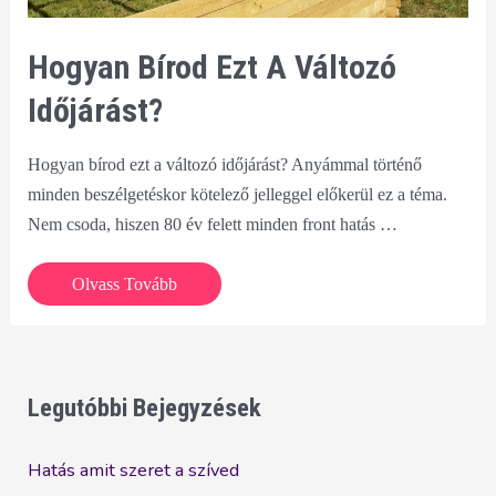
Hogyan Bírod Ezt A Változó
Időjárást?
Hogyan bírod ezt a változó időjárást? Anyámmal történő
minden beszélgetéskor kötelező jelleggel előkerül ez a téma.
Nem csoda, hiszen 80 év felett minden front hatás …
Hogyan
Olvass Tovább
bírod
ezt
a
változó
Legutóbbi Bejegyzések
időjárást?
Hatás amit szeret a szíved