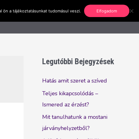
l ön a tájékoztatásunkat tudomásul veszi.
Elfogadom
nformáció
Regisztráció
Kapcsolat
Legutóbbi Bejegyzések
Hatás amit szeret a szíved
Teljes kikapcsolódás –
Ismered az érzést?
Mit tanulhatunk a mostani
járványhelyzetből?