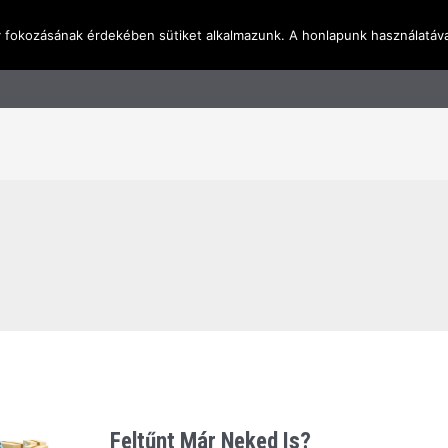
y fokozásának érdekében sütiket alkalmazunk. A honlapunk használatáva
l
Rólunk
Blog
Terméktudástár
Üzleti I
Feltűnt Már Neked Is?