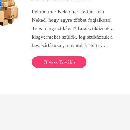
Feltűnt már Neked is? Feltűnt már
Neked, hogy egyre többet foglalkozol
Te is a logisztikával? Logisztikáznak a
kisgyermekes szülők, logisztikázzuk a
bevásárlásokat, a nyaralás előtti …
Feltűnt
Olvass Tovább
már
Neked
is?