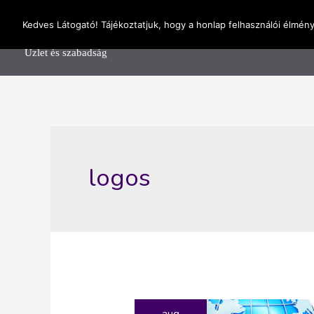
Skip
OnlineSeedsMan
Kedves Látogató! Tájékoztatjuk, hogy a honlap felhasználói élmén
to
Főolda
content
Üzlet és szabadság
logos
aug