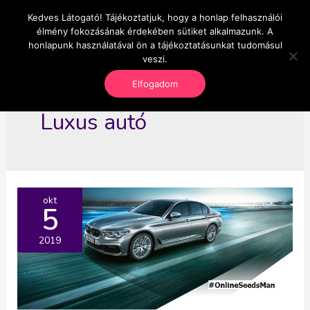
Skip
Kedves Látogató! Tájékoztatjuk, hogy a honlap felhasználói
Main
OnlineSeedsMan
to
élmény fokozásának érdekében sütiket alkalmazunk. A
Üzlet és szabadság
content
honlapunk használatával ön a tájékoztatásunkat tudomásul
Men
veszi.
Elfogadom
Luxus autó
okt
5
2019