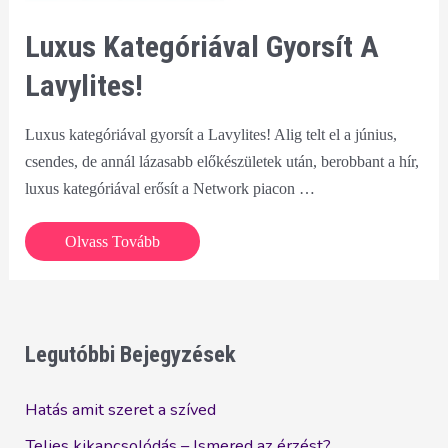
Luxus Kategóriával Gyorsít A
Lavylites!
Luxus kategóriával gyorsít a Lavylites! Alig telt el a június,
csendes, de annál lázasabb előkészületek után, berobbant a hír,
luxus kategóriával erősít a Network piacon …
Luxus
Olvass Tovább
kategóriával
gyorsít
a
Lavylites!
Legutóbbi Bejegyzések
Hatás amit szeret a szíved
Teljes kikapcsolódás – Ismered az érzést?