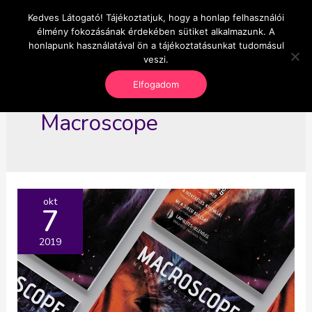
Skip
Kedves Látogató! Tájékoztatjuk, hogy a honlap felhasználói
Main
OnlineSeedsMan
to
élmény fokozásának érdekében sütiket alkalmazunk. A
Üzlet és szabadság
content
honlapunk használatával ön a tájékoztatásunkat tudomásul
Men
veszi.
Elfogadom
Macroscope
okt
7
2019