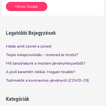
Újdonság
Olvass Tovább
a
Lavylites
világából
Legutóbbi Bejegyzések
Hatás amit szeret a szíved
Teljes kikapcsolódás – Ismered az érzést?
Mit tanulhatunk a mostani járványhelyzetből?
A jövő karantén nélkül. Hogyan tovább?
Tudnivalók a koronavírus-járványról (COVID-19)
Kategóriák