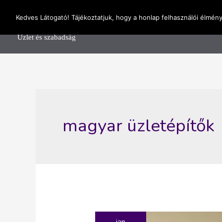
Skip
OnlineSeedsMan
Kedves Látogató! Tájékoztatjuk, hogy a honlap felhasználói élmén
to
Főolda
content
Üzlet és szabadság
magyar üzletépítők
jan