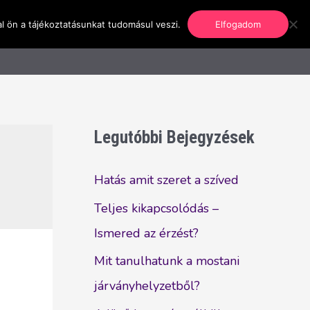
l ön a tájékoztatásunkat tudomásul veszi.
Elfogadom
nformáció
Regisztráció
Kapcsolat
Legutóbbi Bejegyzések
Hatás amit szeret a szíved
Teljes kikapcsolódás –
Ismered az érzést?
Mit tanulhatunk a mostani
járványhelyzetből?