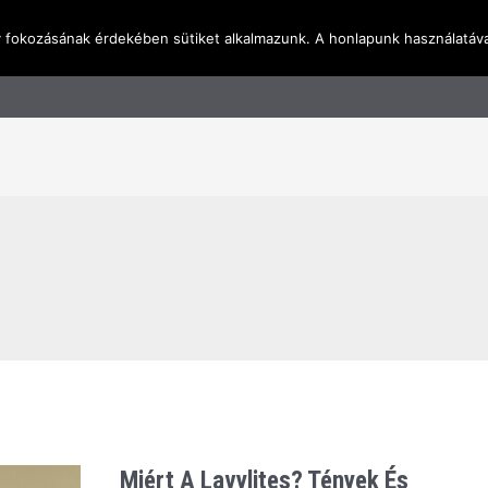
y fokozásának érdekében sütiket alkalmazunk. A honlapunk használatáva
l
Rólunk
Blog
Terméktudástár
Üzleti I
Miért A Lavylites? Tények És