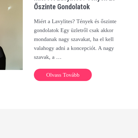
Őszinte Gondolatok
Miért a Lavylites? Tények és őszinte
gondolatok Egy üzletről csak akkor
mondanak nagy szavakat, ha el kell
valahogy adni a koncepciót. A nagy
szavak, a …
Miért
Olvass Tovább
a
Lavylites?
Tények
és
őszinte
gondolatok