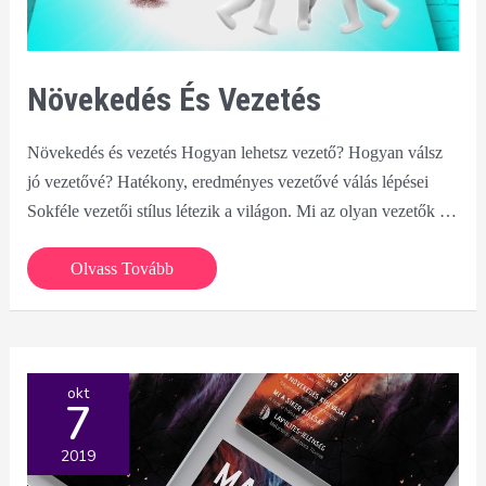
Növekedés És Vezetés
Növekedés és vezetés Hogyan lehetsz vezető? Hogyan válsz
jó vezetővé? Hatékony, eredményes vezetővé válás lépései
Sokféle vezetői stílus létezik a világon. Mi az olyan vezetők …
Növekedés
Olvass Tovább
és
vezetés
okt
7
2019