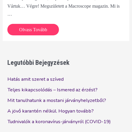
Vártuk… Végre! Megszületett a Macroscope magazin. Mi is
…
Újdonság
Olvass Tovább
a
Lavylites
világából
Legutóbbi Bejegyzések
Hatás amit szeret a szíved
Teljes kikapcsolódás – Ismered az érzést?
Mit tanulhatunk a mostani járványhelyzetből?
A jövő karantén nélkül. Hogyan tovább?
Tudnivalók a koronavírus-járványról (COVID-19)