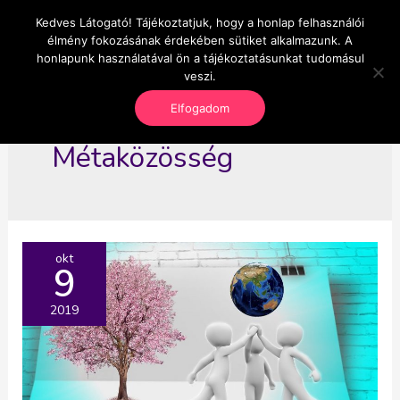
Skip
Kedves Látogató! Tájékoztatjuk, hogy a honlap felhasználói
Main
OnlineSeedsMan
to
élmény fokozásának érdekében sütiket alkalmazunk. A
Üzlet és szabadság
content
honlapunk használatával ön a tájékoztatásunkat tudomásul
Men
veszi.
Elfogadom
Métaközösség
okt
9
2019