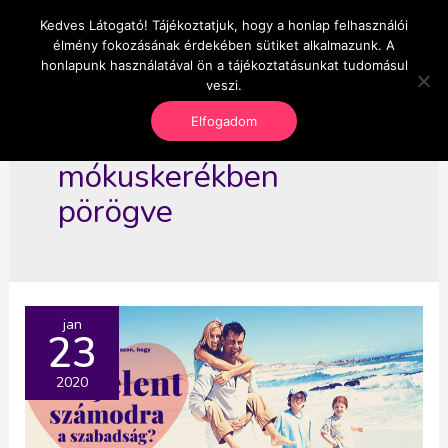
Skip
Kedves Látogató! Tájékoztatjuk, hogy a honlap felhasználói
Main
OnlineSeedsMan
to
élmény fokozásának érdekében sütiket alkalmazunk. A
Üzlet és szabadság
content
honlapunk használatával ön a tájékoztatásunkat tudomásul
Men
veszi.
Elfogadom
mókuskerékben
pörögve
jan
23
2020