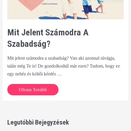
Mit Jelent Számodra A
Szabadság?
Mit jelent számodra a szabadság? Van aki azonnal rávágja,
talán még Te is! De gondolkodtál már ezen? Tudom, hogy ez
egy nehéz és költői kérdés …
Mit
Olvass Tovább
jelent
számodra
a
szabadság?
Legutóbbi Bejegyzések