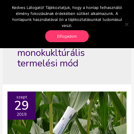
Skip
Kedves Látogató! Tájékoztatjuk, hogy a honlap felhasználói
Main
OnlineSeedsMan
to
élmény fokozásának érdekében sütiket alkalmazunk. A
Üzlet és szabadság
content
honlapunk használatával ön a tájékoztatásunkat tudomásul
Men
veszi.
Elfogadom
monokukltúrális
termelési mód
szept
29
2019