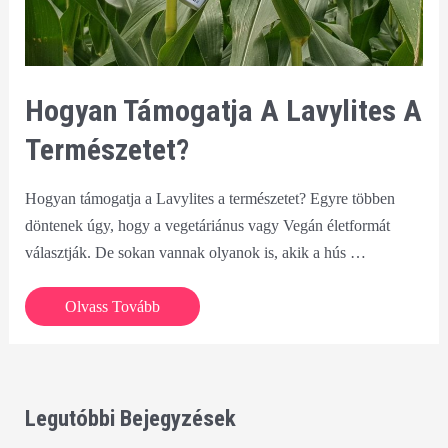
Hogyan Támogatja A Lavylites A
Természetet?
Hogyan támogatja a Lavylites a természetet? Egyre többen
döntenek úgy, hogy a vegetáriánus vagy Vegán életformát
választják. De sokan vannak olyanok is, akik a hús …
Hogyan
Olvass Tovább
támogatja
a
Lavylites
a
Legutóbbi Bejegyzések
természetet?